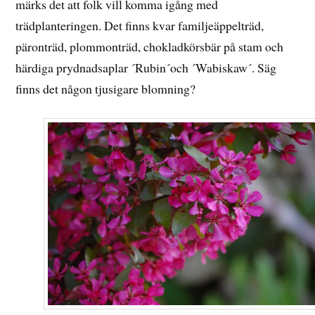
märks det att folk vill komma igång med
trädplanteringen. Det finns kvar familjeäppelträd,
päronträd, plommonträd, chokladkörsbär på stam och
härdiga prydnadsaplar ´Rubin´och ´Wabiskaw´. Säg
finns det någon tjusigare blomning?