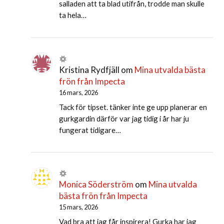
salladen att ta blad utifrån, trodde man skulle
ta hela…
Kristina Rydfjäll
om
Mina utvalda bästa
frön från Impecta
16 mars, 2026
Tack för tipset. tänker inte ge upp planerar en
gurkgardin därför var jag tidig i år har ju
fungerat tidigare…
Monica Söderström
om
Mina utvalda
bästa frön från Impecta
15 mars, 2026
Vad bra att jag får inspirera! Gurka har jag