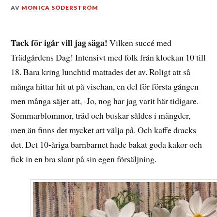
DEN
AV
MONICA SÖDERSTRÖM
7
JUNI,
2017
Tack för igår vill jag säga!
Vilken succé med
Trädgårdens Dag! Intensivt med folk från klockan 10 till
18. Bara kring lunchtid mattades det av. Roligt att så
många hittar hit ut på vischan, en del för första gången
men många säjer att, -Jo, nog har jag varit här tidigare.
Sommarblommor, träd och buskar såldes i mängder,
men än finns det mycket att välja på. Och kaffe dracks
det. Det 10-åriga barnbarnet hade bakat goda kakor och
fick in en bra slant på sin egen försäljning.