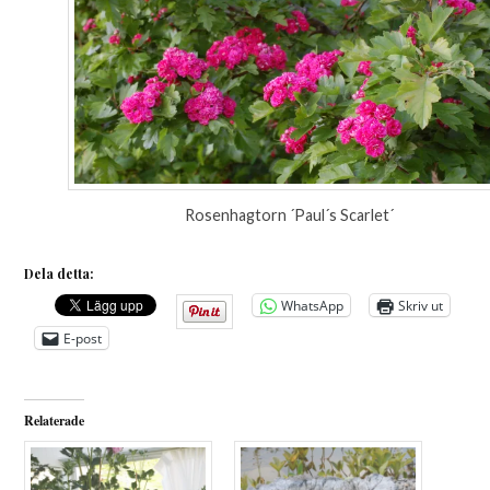
Rosenhagtorn ´Paul´s Scarlet´
Dela detta:
WhatsApp
Skriv ut
E-post
Relaterade