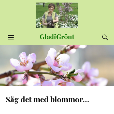
Hoppa
till
innehåll
GladiGrönt
S
MENY
Säg det med blommor…