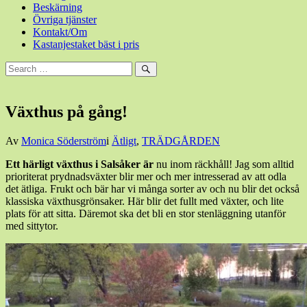
Beskärning
Övriga tjänster
Kontakt/Om
Kastanjestaket bäst i pris
Sök
efter:
Sök
Växthus på gång!
Den
Av
Monica Söderström
i
Ätligt
,
TRÄDGÅRDEN
4
Ett härligt växthus i Salsåker är
nu inom räckhåll! Jag som alltid
juni,
prioriterat prydnadsväxter blir mer och mer intresserad av att odla
2017
det ätliga. Frukt och bär har vi många sorter av och nu blir det också
klassiska växthusgrönsaker. Här blir det fullt med växter, och lite
plats för att sitta. Däremot ska det bli en stor stenläggning utanför
med sittytor.