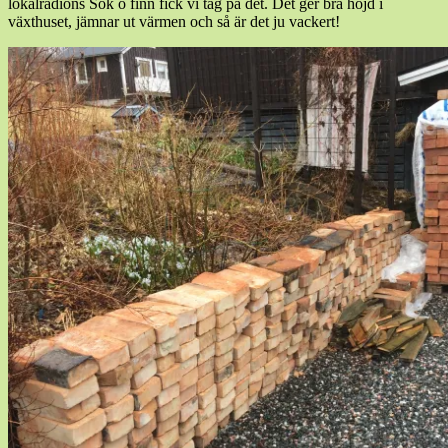
lokalradions Sök o finn fick vi tag på det. Det ger bra höjd i
växthuset, jämnar ut värmen och så är det ju vackert!