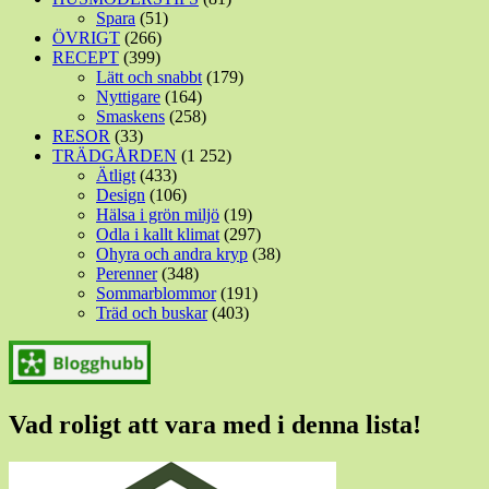
Spara
(51)
ÖVRIGT
(266)
RECEPT
(399)
Lätt och snabbt
(179)
Nyttigare
(164)
Smaskens
(258)
RESOR
(33)
TRÄDGÅRDEN
(1 252)
Ätligt
(433)
Design
(106)
Hälsa i grön miljö
(19)
Odla i kallt klimat
(297)
Ohyra och andra kryp
(38)
Perenner
(348)
Sommarblommor
(191)
Träd och buskar
(403)
Vad roligt att vara med i denna lista!