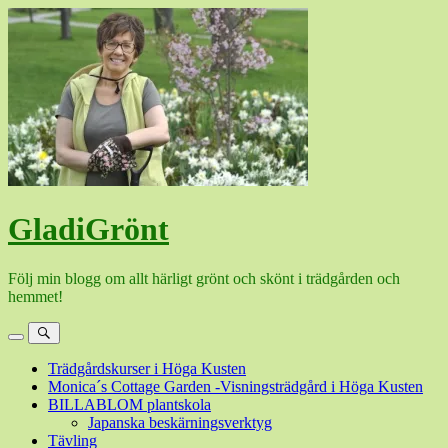
Hoppa
till
innehåll
GladiGrönt
Följ min blogg om allt härligt grönt och skönt i trädgården och
hemmet!
Meny
Sök
Trädgårdskurser i Höga Kusten
Monica´s Cottage Garden -Visningsträdgård i Höga Kusten
BILLABLOM plantskola
Japanska beskärningsverktyg
Tävling