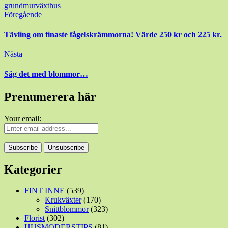
grund
mur
växthus
Inläggsnavigering
Föregående
Tävling om finaste fågelskrämmorna! Värde 250 kr och 225 kr.
Nästa
Säg det med blommor…
Prenumerera här
Your email:
Kategorier
FINT INNE
(539)
Krukväxter
(170)
Snittblommor
(323)
Florist
(302)
HUSMODERSTIPS
(81)