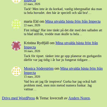
Impecta
22 mars, 2026
Tack! Men inte är du korkad, vanlig isbergssallat ska man
ta hela huvudet. den här är speciell och såå bra!…
maria Eld
om
Mina utvalda bästa frön från Impecta
22 mars, 2026
Fint inlägg! Har inte tänkt på det där med den salladen att
ta blad utifrån, trodde man skulle ta hela…
Kristina Rydfjäll
om
Mina utvalda bästa frön från
Impecta
16 mars, 2026
Tack för tipset. tänker inte ge upp planerar en gurkgardin
därför var jag tidig i år har ju fungerat tidigare…
Monica Söderström
om
Mina utvalda bästa frön från
Impecta
15 mars, 2026
Vad bra att jag får inspirera! Gurka har jag också haft
problem med, men min metod numera funkar. Jag
vattnar…
Drivs med WordPress
&
Tema: lovecraft av
Anders Noren
.