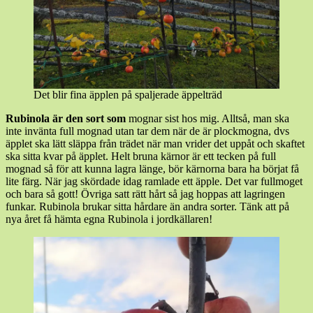
Det blir fina äpplen på spaljerade äppelträd
Rubinola är den sort som
mognar sist hos mig. Alltså, man ska
inte invänta full mognad utan tar dem när de är plockmogna, dvs
äpplet ska lätt släppa från trädet när man vrider det uppåt och skaftet
ska sitta kvar på äpplet. Helt bruna kärnor är ett tecken på full
mognad så för att kunna lagra länge, bör kärnorna bara ha börjat få
lite färg. När jag skördade idag ramlade ett äpple. Det var fullmoget
och bara så gott! Övriga satt rätt hårt så jag hoppas att lagringen
funkar. Rubinola brukar sitta hårdare än andra sorter. Tänk att på
nya året få hämta egna Rubinola i jordkällaren!