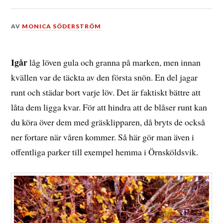
DEN
AV
MONICA SÖDERSTRÖM
27
OKTOBER,
2012
Igår
låg löven gula och granna på marken, men innan
kvällen var de täckta av den första snön. En del jagar
runt och städar bort varje löv. Det är faktiskt bättre att
låta dem ligga kvar. För att hindra att de blåser runt kan
du köra över dem med gräsklipparen, då bryts de också
ner fortare när våren kommer. Så här gör man även i
offentliga parker till exempel hemma i Örnsköldsvik.