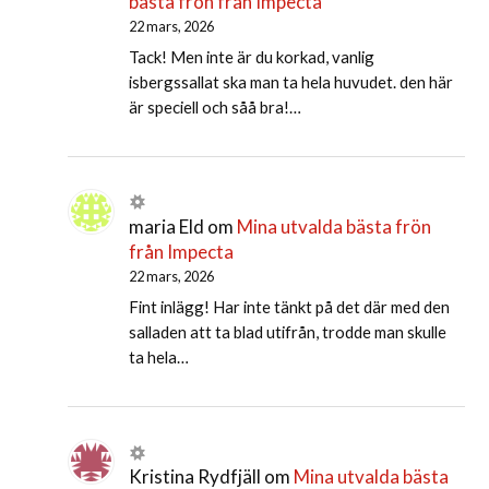
bästa frön från Impecta
22 mars, 2026
Tack! Men inte är du korkad, vanlig
isbergssallat ska man ta hela huvudet. den här
är speciell och såå bra!…
maria Eld
om
Mina utvalda bästa frön
från Impecta
22 mars, 2026
Fint inlägg! Har inte tänkt på det där med den
salladen att ta blad utifrån, trodde man skulle
ta hela…
Kristina Rydfjäll
om
Mina utvalda bästa