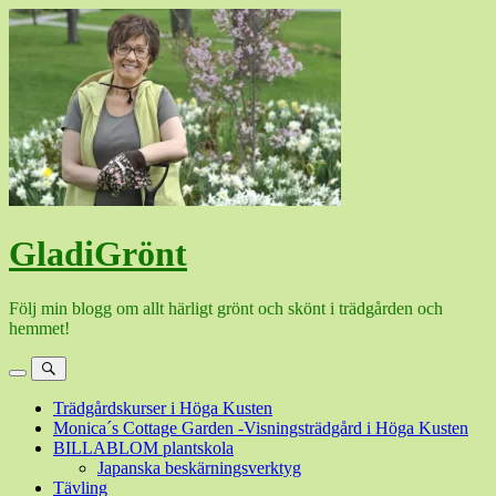
Hoppa
till
innehåll
GladiGrönt
Följ min blogg om allt härligt grönt och skönt i trädgården och
hemmet!
Meny
Sök
Trädgårdskurser i Höga Kusten
Monica´s Cottage Garden -Visningsträdgård i Höga Kusten
BILLABLOM plantskola
Japanska beskärningsverktyg
Tävling