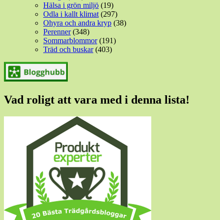
Hälsa i grön miljö
(19)
Odla i kallt klimat
(297)
Ohyra och andra kryp
(38)
Perenner
(348)
Sommarblommor
(191)
Träd och buskar
(403)
Vad roligt att vara med i denna lista!