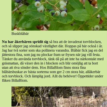
Buskblåbär
Nu har åkerbären spridit sig
så bra att de invaderat torvblocken,
och så slipper jag oönskad växtlighet där. Hoppas på bär också i år.
Jag har två sorter som ska pollinera varandra. Blåbär fick jag en del
jättestora fina, som jag nu plockar fram ur frysen när jag vill festa.
Tänker du använda torvblock, tänk då på att inte ha närkontakt med
gräsmattan, då växer den in i blocken och blir omöjlig att ta bort
utan att riva sönder dem. Hos BillaBlom finns stora fina
blåbärsbuskar av bästa sorterna som ger 2 cm stora bär, allåkerbär
och torvblock. Och lämplig jord. Allt du behöver! Öppettider under
fliken BillaBlom.