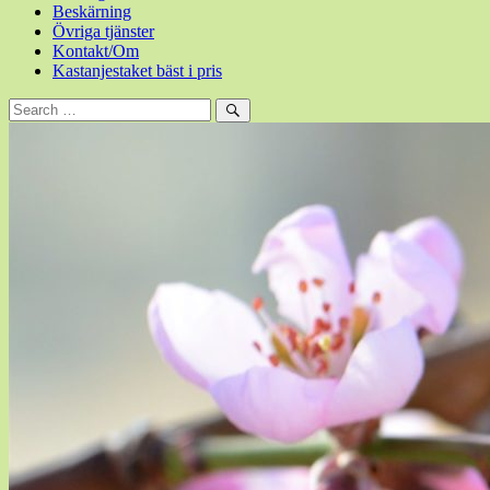
Beskärning
Övriga tjänster
Kontakt/Om
Kastanjestaket bäst i pris
Sök
efter:
Sök