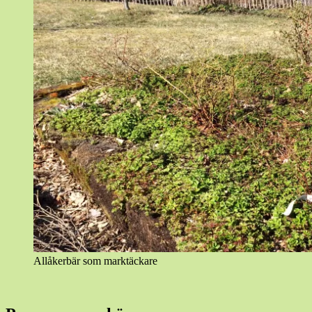
Allåkerbär som marktäckare