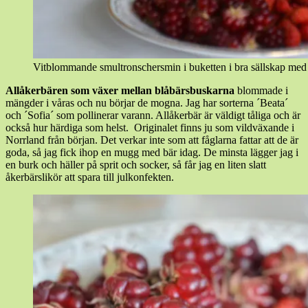
Vitblommande smultronschersmin i buketten i bra sällskap med
Allåkerbären som växer mellan blåbärsbuskarna
blommade i
mängder i våras och nu börjar de mogna. Jag har sorterna ´Beata´
och ´Sofia´ som pollinerar varann. Allåkerbär är väldigt tåliga och är
också hur härdiga som helst. Originalet finns ju som vildväxande i
Norrland från början. Det verkar inte som att fåglarna fattar att de är
goda, så jag fick ihop en mugg med bär idag. De minsta lägger jag i
en burk och häller på sprit och socker, så får jag en liten slatt
åkerbärslikör att spara till julkonfekten.