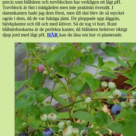
precis som blåbären och torvblocken har verkligen ett lågt pH.
maj,
Torvblock är fint i trädgården men inte praktiskt överallt. I
2017
dammkanten hade jag dem förut, men till slut blev de så mycket
ogräs i dem, då de var fuktiga jämt. De ploppade upp älggräs,
björkplantor och till och med klöver. Så de tog vi bort. Runt
blåbärsbuskarna är de perfekta kanter, då blåbären behöver riktigt
djup jord med lågt pH.
HÄR
kan du läsa om hur vi planterade.