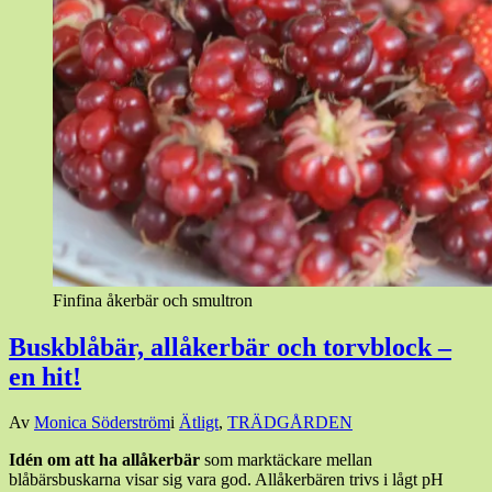
Finfina åkerbär och smultron
Buskblåbär, allåkerbär och torvblock –
en hit!
Den
Av
Monica Söderström
i
Ätligt
,
TRÄDGÅRDEN
22
Idén om att ha allåk
erbär
som marktäckare mellan
maj,
blåbärsbuskarna visar sig vara god. Allåkerbären trivs i lågt pH
2017
22