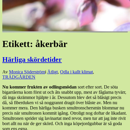
Etikett:
åkerbär
Härliga skördetider
Den
Av
Monica Söderström
i
Ätligt
,
Odla i kallt klimat
,
26
TRÄDGÅRDEN
juli,
Nu kommer frukten av odlingsmödan
sort efter sort. De söta
2017
bigarråerna kom först ut och åts snabbt upp, mest av fåglarna tyvärr,
då inga skrämmor hjälpte i år. Dessutom blev det så blåsigt precis
då, så fiberduken vi så noggrannt dragit över blåste av. Men nu
kommer mera. Den härliga busken smultronschersmin blommar nu
precis när smultronen kommit igång. Otroligt nog doftar de likadant.
Smultronen sprider sig lavinartat med revor, men tur att jag inte rivit
bort allt nu när de ger skörd. Och inga köpejordgubbar är så goda
som ens egna.