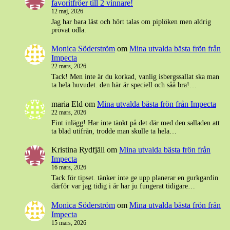
favoritfröer till 2 vinnare!
12 maj, 2026
Jag har bara läst och hört talas om piplöken men aldrig
prövat odla.
Monica Söderström
om
Mina utvalda bästa frön från
Impecta
22 mars, 2026
Tack! Men inte är du korkad, vanlig isbergssallat ska man
ta hela huvudet. den här är speciell och såå bra!…
maria Eld
om
Mina utvalda bästa frön från Impecta
22 mars, 2026
Fint inlägg! Har inte tänkt på det där med den salladen att
ta blad utifrån, trodde man skulle ta hela…
Kristina Rydfjäll
om
Mina utvalda bästa frön från
Impecta
16 mars, 2026
Tack för tipset. tänker inte ge upp planerar en gurkgardin
därför var jag tidig i år har ju fungerat tidigare…
Monica Söderström
om
Mina utvalda bästa frön från
Impecta
15 mars, 2026