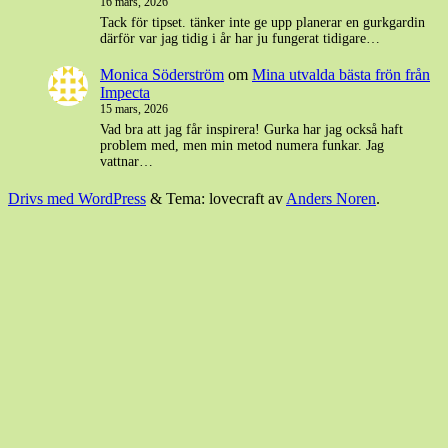
16 mars, 2026
Tack för tipset. tänker inte ge upp planerar en gurkgardin
därför var jag tidig i år har ju fungerat tidigare…
Monica Söderström
om
Mina utvalda bästa frön från
Impecta
15 mars, 2026
Vad bra att jag får inspirera! Gurka har jag också haft
problem med, men min metod numera funkar. Jag
vattnar…
Drivs med WordPress
&
Tema: lovecraft av
Anders Noren
.