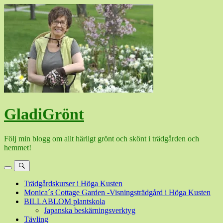
Hoppa
till
innehåll
GladiGrönt
Följ min blogg om allt härligt grönt och skönt i trädgården och
hemmet!
Meny
Sök
Trädgårdskurser i Höga Kusten
Monica´s Cottage Garden -Visningsträdgård i Höga Kusten
BILLABLOM plantskola
Japanska beskärningsverktyg
Tävling