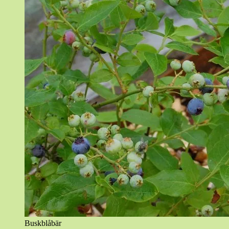
Buskblåbär