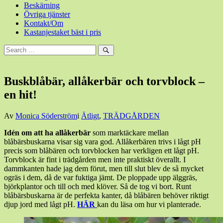
Beskärning
Övriga tjänster
Kontakt/Om
Kastanjestaket bäst i pris
Sök
efter:
Sök
Buskblåbär, allåkerbär och torvblock –
en hit!
Den
Av
Monica Söderström
i
Ätligt
,
TRÄDGÅRDEN
22
Idén om att ha allåk
erbär
som marktäckare mellan
maj,
blåbärsbuskarna visar sig vara god. Allåkerbären trivs i lågt pH
2017
22
precis som blåbären och torvblocken har verkligen ett lågt pH.
maj,
Torvblock är fint i trädgården men inte praktiskt överallt. I
2017
dammkanten hade jag dem förut, men till slut blev de så mycket
ogräs i dem, då de var fuktiga jämt. De ploppade upp älggräs,
björkplantor och till och med klöver. Så de tog vi bort. Runt
blåbärsbuskarna är de perfekta kanter, då blåbären behöver riktigt
djup jord med lågt pH.
HÄR
kan du läsa om hur vi planterade.