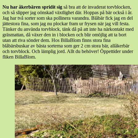
Nu har åkerbären spridit sig
så bra att de invaderat torvblocken,
och så slipper jag oönskad växtlighet där. Hoppas på bär också i år.
Jag har två sorter som ska pollinera varandra. Blåbär fick jag en del
jättestora fina, som jag nu plockar fram ur frysen när jag vill festa.
Tänker du använda torvblock, tänk då på att inte ha närkontakt med
gräsmattan, då växer den in i blocken och blir omöjlig att ta bort
utan att riva sönder dem. Hos BillaBlom finns stora fina
blåbärsbuskar av bästa sorterna som ger 2 cm stora bär, allåkerbär
och torvblock. Och lämplig jord. Allt du behöver! Öppettider under
fliken BillaBlom.