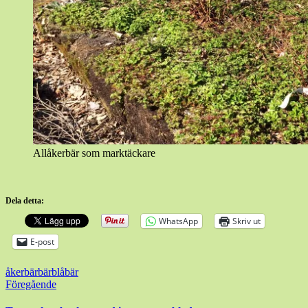
Allåkerbär som marktäckare
Dela detta:
WhatsApp
Skriv ut
E-post
åkerbär
bär
blåbär
Inläggsnavigering
Föregående