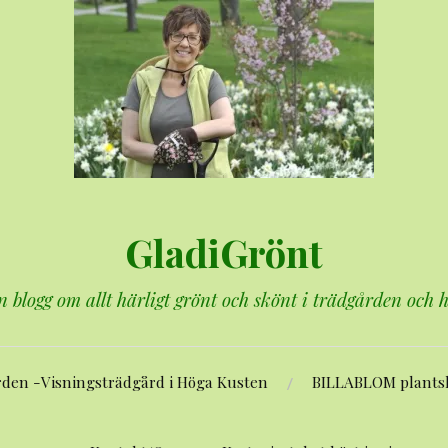
GladiGrönt
n blogg om allt härligt grönt och skönt i trädgården och
rden -Visningsträdgård i Höga Kusten
BILLABLOM plants