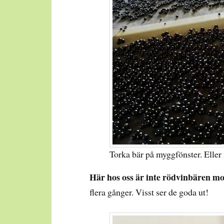
Torka bär på myggfönster. Eller s
Här hos oss är inte rödvinbären m
flera gånger. Visst ser de goda ut!