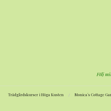
Hoppa
till
innehåll
Följ mi
Trädgårdskurser i Höga Kusten
Monica´s Cottage Ga