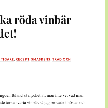
rka röda vinbär
det!
TTIGARE
,
RECEPT
,
SMASKENS
,
TRÄD OCH
ängder. Ibland så mycket att man inte vet vad man
nde torka svarta vinbär, så jag provade i höstas och