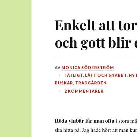
Enkelt att to
och gott blir 
DEN
AV
MONICA SÖDERSTRÖM
24
I
ÄTLIGT
,
LÄTT OCH SNABBT
,
NY
JULI,
BUSKAR
,
TRÄDGÅRDEN
2020
2 KOMMENTARER
Röda vinbär får man ofta
i stora m
ska hitta på. Jag hade hört att man ku