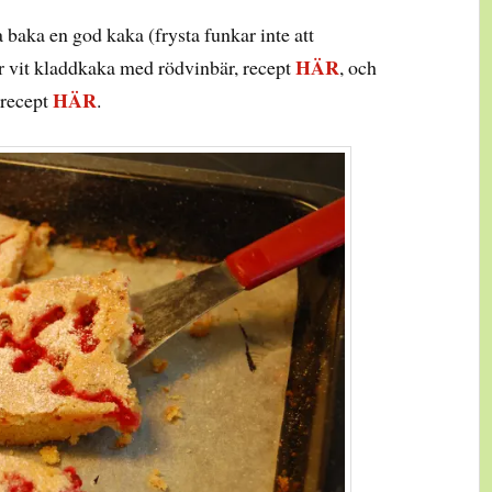
ka baka en god kaka (frysta funkar inte att
HÄR
er vit kladdkaka med rödvinbär, recept
, och
HÄR
 recept
.