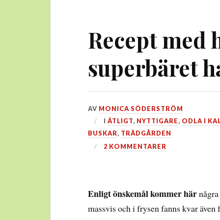
Recept med 
superbäret h
DEN
AV
MONICA SÖDERSTRÖM
31
I
ÄTLIGT
,
NYTTIGARE
,
ODLA I KA
OKTOBER,
BUSKAR
,
TRÄDGÅRDEN
2020
2 KOMMENTARER
Enligt önskemål kommer här
några 
massvis och i frysen fanns kvar även f