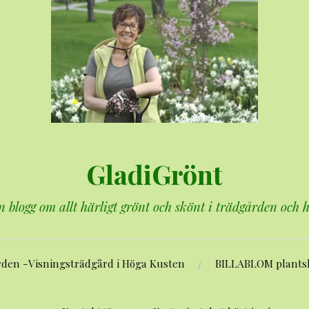
GladiGrönt
n blogg om allt härligt grönt och skönt i trädgården och
rden -Visningsträdgård i Höga Kusten
BILLABLOM plants