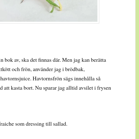
in bok av, ska det finnas där. Men jag kan berätta
uktkött och frön, använder jag i brödbak,
havtornsjuice. Havtornsfrön sägs innehålla så
d att kasta bort. Nu sparar jag alltid avsilet i frysen
fraiche som dressing till sallad.