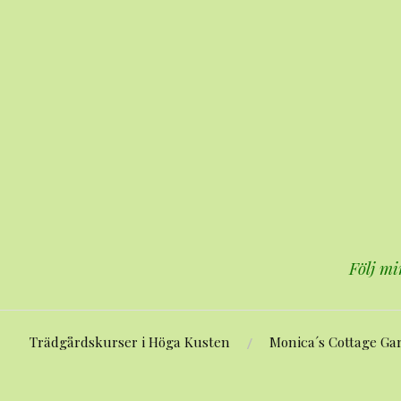
Hoppa
till
innehåll
Följ mi
Trädgårdskurser i Höga Kusten
Monica´s Cottage Ga