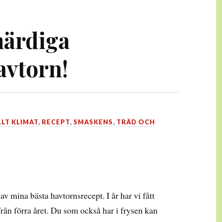
härdiga
avtorn!
LLT KLIMAT
,
RECEPT
,
SMASKENS
,
TRÄD OCH
av mina bästa havtornsrecept. I år har vi fått
rån förra året. Du som också har i frysen kan