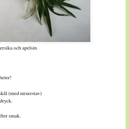
rsika och apelsin
heter!
skål (med mixerstav)
 dryck.
efter smak.