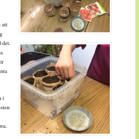
 att
ag
 det.
ga
ir
anta
 i
usten
bra.