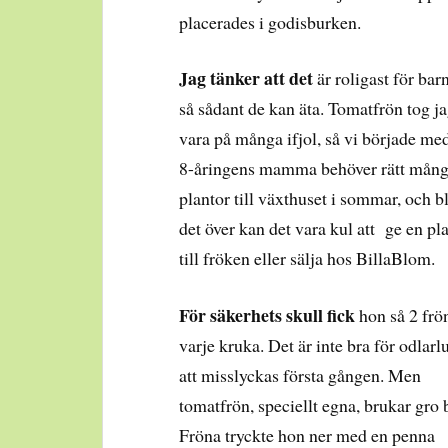
placerades i godisburken.
Jag tänker att det
är roligast för barn
så sådant de kan äta. Tomatfrön tog j
vara på många ifjol, så vi började med
8-åringens mamma behöver rätt mån
plantor till växthuset i sommar, och bl
det över kan det vara kul att ge en pl
till fröken eller sälja hos BillaBlom.
För säkerhets skull fick
hon så 2 frön
varje kruka. Det är inte bra för odlarl
att misslyckas första gången. Men
tomatfrön, speciellt egna, brukar gro 
Fröna tryckte hon ner med en penna