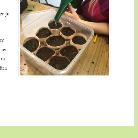
er ju
av
a av
ra.
nära