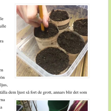
le
ulle
ra
.
en
rön
ljus,
lla dem ljust så fort de grott, annars blir det som
rna
da