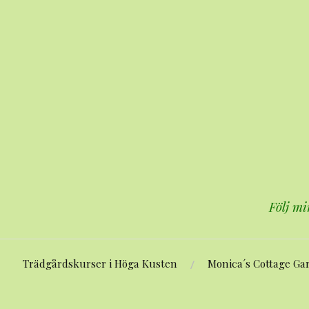
Hoppa
till
innehåll
Följ mi
Trädgårdskurser i Höga Kusten
Monica´s Cottage Ga