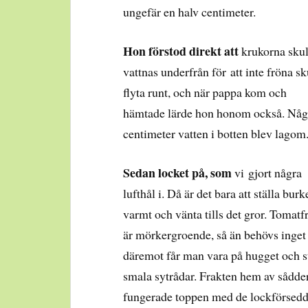
ungefär en halv centimeter.
Hon förstod direkt att
krukorna skul
vattnas underfrån för att inte fröna sk
flyta runt, och när pappa kom och
hämtade lärde hon honom också. Någ
centimeter vatten i botten blev lagom
Sedan locket på, som
vi gjort några
lufthål i. Då är det bara att ställa burk
varmt och vänta tills det gror. Tomatf
är mörkergroende, så än behövs inget 
däremot får man vara på hugget och stä
smala sytrådar.
Frakten hem av sådde
fungerade toppen med de lockförsed