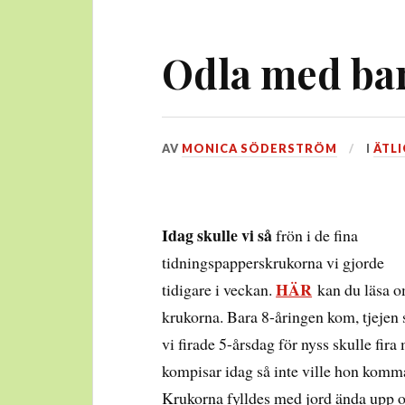
Odla med bar
DEN
AV
MONICA SÖDERSTRÖM
I
ÄTLI
5
MARS,
2016
Idag skulle vi så
frön i de fina
tidningspapperskrukorna vi gjorde
HÄR
tidigare i veckan.
kan du läsa 
krukorna. Bara 8-åringen kom, tjejen
vi firade 5-årsdag för nyss skulle fira
kompisar idag så inte ville hon komm
Krukorna fylldes med jord ända upp 