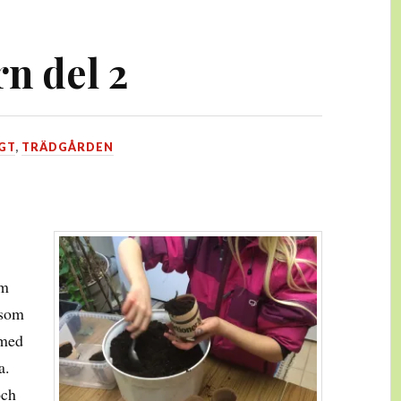
n del 2
GT
,
TRÄDGÅRDEN
om
 som
 med
a.
och