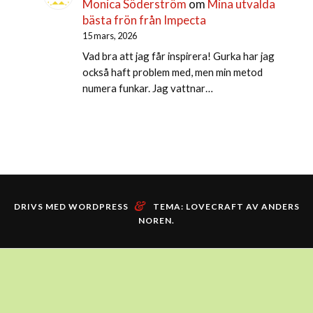
Monica Söderström
om
Mina utvalda
bästa frön från Impecta
15 mars, 2026
Vad bra att jag får inspirera! Gurka har jag
också haft problem med, men min metod
numera funkar. Jag vattnar…
&
DRIVS MED WORDPRESS
TEMA: LOVECRAFT AV
ANDERS
NOREN
.