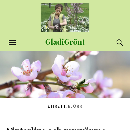
Hoppa
till
innehåll
GladiGrönt
S
MENY
ETIKETT:
BJÖRK