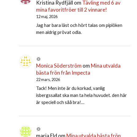
Kristina Rydfjäll
om
Tävling med 6 av
mina favoritfröer till 2 vinnare!
12 maj, 2026
Jag har bara läst och hört talas om piplöken
men aldrig prövat odla.
Monica Söderström
om
Mina utvalda
bästa frön från Impecta
22 mars, 2026
Tack! Men inte är du korkad, vanlig
isbergssallat ska man ta hela huvudet. den här
är speciell och såå bra!…
maria Eld
om
Mina utvalda bästa frön