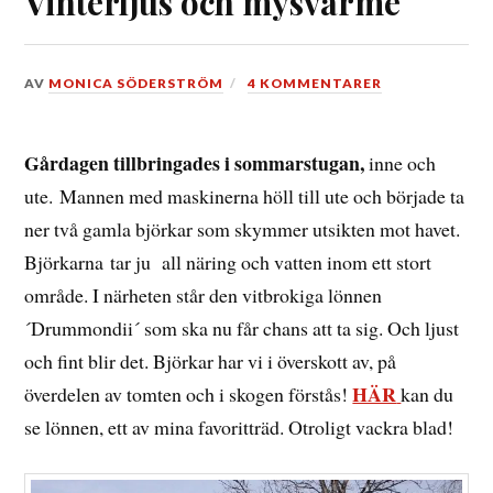
Vinterljus och mysvärme
DEN
AV
MONICA SÖDERSTRÖM
4 KOMMENTARER
14
FEBRUARI,
2015
Gårdagen tillbringades i sommarstugan,
inne och
ute. Mannen med maskinerna höll till ute och började ta
ner två gamla björkar som skymmer utsikten mot havet.
Björkarna tar ju all näring och vatten inom ett stort
område. I närheten står den vitbrokiga lönnen
´Drummondii´ som ska nu får chans att ta sig. Och ljust
och fint blir det. Björkar har vi i överskott av, på
HÄR
överdelen av tomten och i skogen förstås!
kan du
se lönnen, ett av mina favoritträd. Otroligt vackra blad!