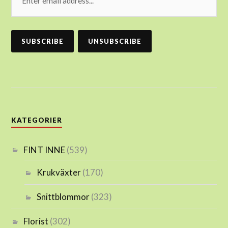
KATEGORIER
FINT INNE
(539)
Krukväxter
(170)
Snittblommor
(323)
Florist
(302)