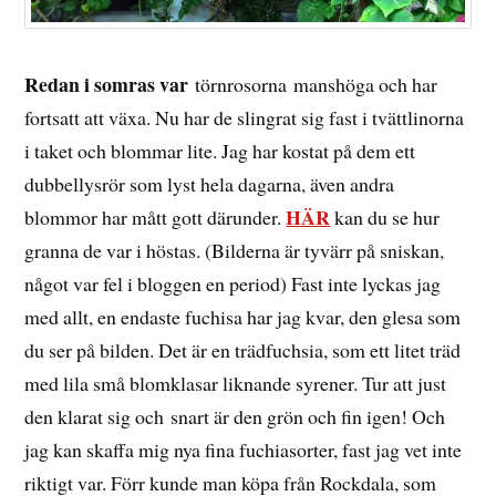
Redan i somras var
törnrosorna manshöga och har
fortsatt att växa. Nu har de slingrat sig fast i tvättlinorna
i taket och blommar lite. Jag har kostat på dem ett
dubbellysrör som lyst hela dagarna, även andra
HÄR
blommor har mått gott därunder.
kan du se hur
granna de var i höstas. (Bilderna är tyvärr på sniskan,
något var fel i bloggen en period) Fast inte lyckas jag
med allt, en endaste fuchisa har jag kvar, den glesa som
du ser på bilden. Det är en trädfuchsia, som ett litet träd
med lila små blomklasar liknande syrener. Tur att just
den klarat sig och snart är den grön och fin igen! Och
jag kan skaffa mig nya fina fuchiasorter, fast jag vet inte
riktigt var. Förr kunde man köpa från Rockdala, som