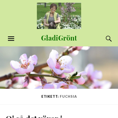
Hoppa
till
innehåll
GladiGrönt
S
MENY
ETIKETT:
FUCHSIA