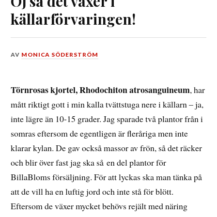
Oj så det växer i
källarförvaringen!
DEN
AV
MONICA SÖDERSTRÖM
17
JANUARI,
2016
Törnrosas kjortel, Rhodochiton atrosanguineum
, har
mått riktigt gott i min kalla tvättstuga nere i källarn – ja,
inte lägre än 10-15 grader. Jag sparade två plantor från i
somras eftersom de egentligen är fleråriga men inte
klarar kylan. De gav också massor av frön, så det räcker
och blir över fast jag ska så en del plantor för
BillaBloms försäljning. För att lyckas ska man tänka på
att de vill ha en luftig jord och inte stå för blött.
Eftersom de växer mycket behövs rejält med näring