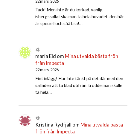
22 mars, 2026
Tack! Men inte är du korkad, vanlig
isbergssallat ska man ta hela huvudet. den här
är speciell och såå bra!…
maria Eld
om
Mina utvalda bästa frön
från Impecta
22 mars, 2026
Fint inlägg! Har inte tänkt på det där med den
salladen att ta blad utifrån, trodde man skulle
ta hela…
Kristina Rydfjäll
om
Mina utvalda bästa
frön från Impecta