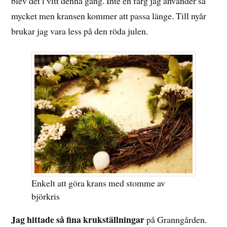
blev det i vitt denna gång. Inte en färg jag använder så
mycket men kransen kommer att passa länge. Till nyår
brukar jag vara less på den röda julen.
Enkelt att göra krans med stomme av
björkris
Jag hittade så fina krukställningar
på Granngården.