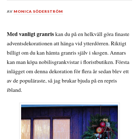
DEN
AV
MONICA SÖDERSTRÖM
30
NOVEMBER,
2019
Med vanligt granris
kan du på en helkväll göra finaste
adventsdekorationen att hänga vid ytterdörren. Riktigt
billigt om du kan hämta granris själv i skogen. Annars
kan man köpa nobilisgrankvistar i floristbutiken. Första
inlägget om denna dekoration för flera år sedan blev ett
av de populäraste, så jag brukar bjuda på en repris
ibland.