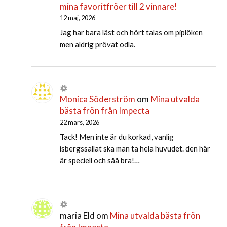
mina favoritfröer till 2 vinnare!
12 maj, 2026
Jag har bara läst och hört talas om piplöken
men aldrig prövat odla.
Monica Söderström
om
Mina utvalda
bästa frön från Impecta
22 mars, 2026
Tack! Men inte är du korkad, vanlig
isbergssallat ska man ta hela huvudet. den här
är speciell och såå bra!…
maria Eld
om
Mina utvalda bästa frön