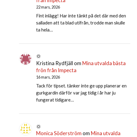
från Impecta
22 mars, 2026
Fint inlägg! Har inte tänkt på det där med den
salladen att ta blad utifrån, trodde man skulle
ta hela…
Kristina Rydfjäll
om
Mina utvalda bästa
frön från Impecta
16 mars, 2026
Tack för tipset. tänker inte ge upp planerar en
gurkgardin därför var jag tidig i år har ju
fungerat tidigare…
Monica Söderström
om
Mina utvalda