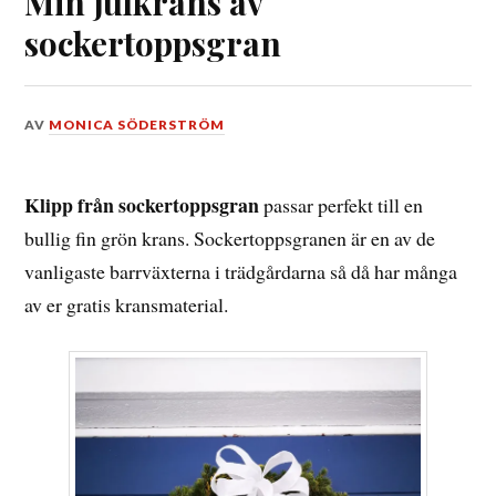
Min julkrans av
sockertoppsgran
DEN
AV
MONICA SÖDERSTRÖM
21
DECEMBER,
2019
Klipp från sockertoppsgran
passar perfekt till en
bullig fin grön krans. Sockertoppsgranen är en av de
vanligaste barrväxterna i trädgårdarna så då har många
av er gratis kransmaterial.