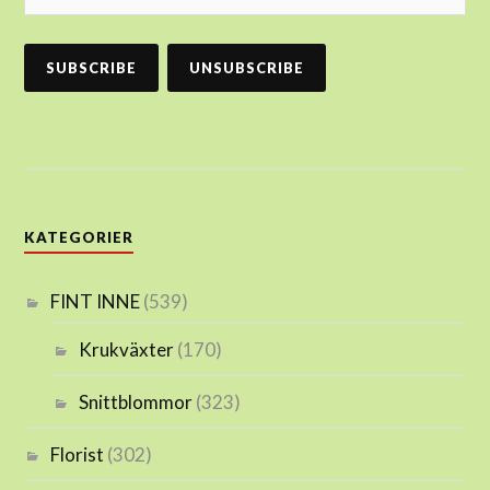
KATEGORIER
FINT INNE
(539)
Krukväxter
(170)
Snittblommor
(323)
Florist
(302)