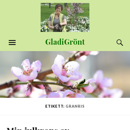
Hoppa
till
innehåll
GladiGrönt
S
MENY
ETIKETT:
GRANRIS