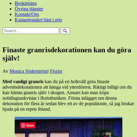
Beskärning
Övriga tjänster
Kontakt/Om
Kastanjestaket bäst i pris
Sök
efter:
Sök
Finaste granrisdekorationen kan du göra
själv!
Den
Av
Monica Söderström
i
Florist
30
Med vanligt granris
kan du på en helkväll göra finaste
november,
adventsdekorationen att hänga vid ytterdörren. Riktigt billigt om du
2019
30
kan hämta granris själv i skogen. Annars kan man köpa
november,
nobilisgrankvistar i floristbutiken. Första inlägget om denna
2019
dekoration för flera år sedan blev ett av de populäraste, så jag brukar
bjuda på en repris ibland.
Save