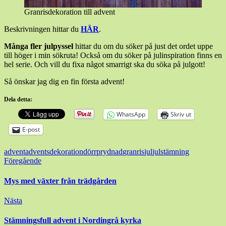
Granrisdekoration till advent
Beskrivningen hittar du
HÄR
.
Många fler julpyssel
hittar du om du söker på just det ordet uppe
till höger i min sökruta! Också om du söker på julinspiration finns en
hel serie. Och vill du fixa något smarrigt ska du söka på julgott!
Så önskar jag dig en fin första advent!
Dela detta:
WhatsApp
Skriv ut
E-post
advent
adventsdekoration
dörrprydnad
granris
jul
julstämning
Inläggsnavigering
Föregående
Mys med växter från trädgården
Nästa
Stämningsfull advent i Nordingrå kyrka