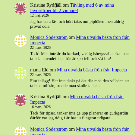
Kristina Rydfjäll
om
Tävling med 6 av mina
favoritfröer till 2 vinnare!
12 maj, 2026
Jag har bara läst och hört talas om piplöken men aldrig
prövat odla.
Monica Söderström
om
Mina utvalda bästa frön från
Impecta
22 mars, 2026
Tack! Men inte är du korkad, vanlig isbergssallat ska man
ta hela huvudet. den här är speciell och såå bra!…
maria Eld
om
Mina utvalda bästa frön från Impecta
22 mars, 2026
Fint inlägg! Har inte tänkt på det där med den salladen att
ta blad utifrån, trodde man skulle ta hela…
Kristina Rydfjäll
om
Mina utvalda bästa frön från
Impecta
16 mars, 2026
Tack för tipset. tänker inte ge upp planerar en gurkgardin
därför var jag tidig i år har ju fungerat tidigare…
Monica Söderström
om
Mina utvalda bästa frön från
Impecta