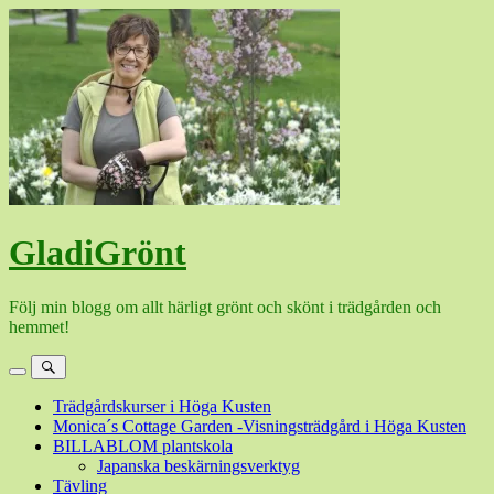
Hoppa
till
innehåll
GladiGrönt
Följ min blogg om allt härligt grönt och skönt i trädgården och
hemmet!
Meny
Sök
Trädgårdskurser i Höga Kusten
Monica´s Cottage Garden -Visningsträdgård i Höga Kusten
BILLABLOM plantskola
Japanska beskärningsverktyg
Tävling