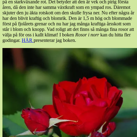
på en starkväxande rot. Det betyder att den är vek och pirig första
åren, då den inte har samma växtkraft som en ympad ros. Däremot
skjuter den ju äkta rotskott om den skulle frysa ner. Nu efter några år
har den blivit kraftig och blomrik. Den är 1,5 m hög och blommade
först på fjolårets grenar och nu har jag många kraftiga årsskott som
står i blom och knopp. Vad roligt att det finns så många fina rosor att
välja på för oss i kallt klimat! I boken
Rosor i norr
kan du hitta fler
godingar.
HÄR
presenterar jag boken.