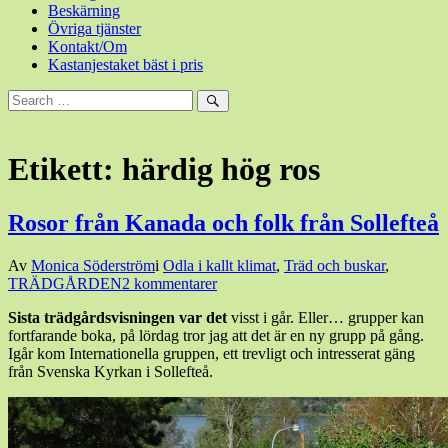
Beskärning
Övriga tjänster
Kontakt/Om
Kastanjestaket bäst i pris
Sök
efter:
Sök
Etikett:
härdig hög ros
Rosor från Kanada och folk från Sollefteå
Den
Av
Monica Söderström
i
Odla i kallt klimat
,
Träd och buskar
,
26
TRÄDGÅRDEN
2 kommentarer
augusti,
Sista trädgårdsvisningen var det
visst i går. Eller… grupper kan
2014
26
fortfarande boka, på lördag tror jag att det är en ny grupp på gång.
augusti,
Igår kom Internationella gruppen, ett trevligt och intresserat gäng
2014
från Svenska Kyrkan i Sollefteå.