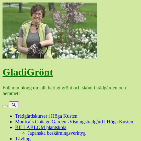
Hoppa
till
innehåll
GladiGrönt
Följ min blogg om allt härligt grönt och skönt i trädgården och
hemmet!
Meny
Sök
Trädgårdskurser i Höga Kusten
Monica´s Cottage Garden -Visningsträdgård i Höga Kusten
BILLABLOM plantskola
Japanska beskärningsverktyg
Tävling