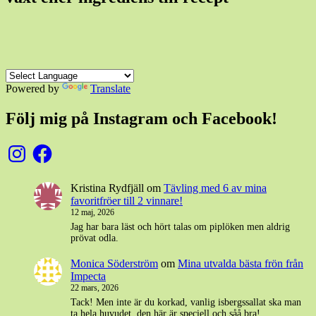
Powered by
Translate
Följ mig på Instagram och Facebook!
Instagram
Facebook
Kristina Rydfjäll
om
Tävling med 6 av mina
favoritfröer till 2 vinnare!
12 maj, 2026
Jag har bara läst och hört talas om piplöken men aldrig
prövat odla.
Monica Söderström
om
Mina utvalda bästa frön från
Impecta
22 mars, 2026
Tack! Men inte är du korkad, vanlig isbergssallat ska man
ta hela huvudet. den här är speciell och såå bra!…