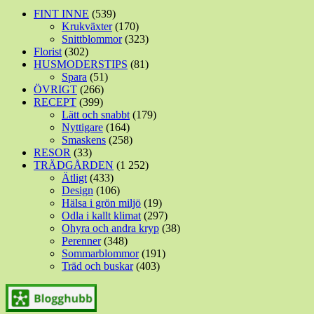
FINT INNE
(539)
Krukväxter
(170)
Snittblommor
(323)
Florist
(302)
HUSMODERSTIPS
(81)
Spara
(51)
ÖVRIGT
(266)
RECEPT
(399)
Lätt och snabbt
(179)
Nyttigare
(164)
Smaskens
(258)
RESOR
(33)
TRÄDGÅRDEN
(1 252)
Ätligt
(433)
Design
(106)
Hälsa i grön miljö
(19)
Odla i kallt klimat
(297)
Ohyra och andra kryp
(38)
Perenner
(348)
Sommarblommor
(191)
Träd och buskar
(403)