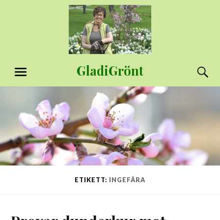
Hoppa
till
innehåll
GladiGrönt
S
MENY
ETIKETT:
INGEFÄRA