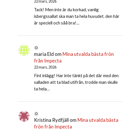
22 mars, 2026
Tack! Men inte är du korkad, vanlig
isbergssallat ska man ta hela huvudet. den här
är speciell och såå bra!…
maria Eld
om
Mina utvalda bästa frön
från Impecta
22 mars, 2026
Fint inlägg! Har inte tänkt på det där med den
salladen att ta blad utifrån, trodde man skulle
ta hela…
Kristina Rydfjäll
om
Mina utvalda bästa
frön från Impecta