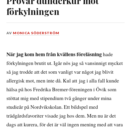
Provar dunderkur mot
förkylningen
DEN
AV
MONICA SÖDERSTRÖM
9
FEBRUARI,
2015
När jag kom hem från kvällens föreläsning
hade
förkylningen brutit ut. Igår nös jag så vansinnigt mycket
så jag trodde att det som vanligt var något jag blivit
allergisk mot, men inte då. Kul att jag i alla fall kunde
hälsa på hos Fredrika Bremer-föreningen i Övik som
stöttat mig med stipendium två gånger under mina
studieår på Nordvikskolan. Ett bildspel med
trädgårdsfavoriter visade jag hos dem. Men nu är det
dags att kurera, för det är väl ingen mening med att vara