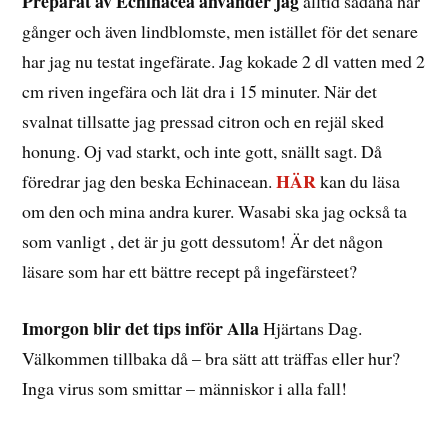
Preparat av Echinacea använder jag
alltid sådana här
gånger och även lindblomste, men istället för det senare
har jag nu testat ingefärate. Jag kokade 2 dl vatten med 2
cm riven ingefära och lät dra i 15 minuter. När det
svalnat tillsatte jag pressad citron och en rejäl sked
honung. Oj vad starkt, och inte gott, snällt sagt. Då
HÄR
föredrar jag den beska Echinacean.
kan du läsa
om den och mina andra kurer. Wasabi ska jag också ta
som vanligt , det är ju gott dessutom! Är det någon
läsare som har ett bättre recept på ingefärsteet?
Imorgon blir det tips inför Alla
Hjärtans Dag.
Välkommen tillbaka då – bra sätt att träffas eller hur?
Inga virus som smittar – människor i alla fall!