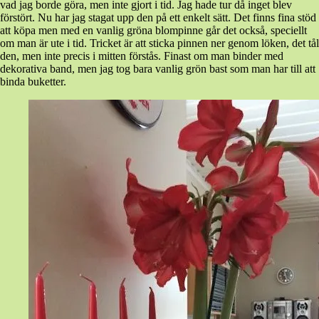
vad jag borde göra, men inte gjort i tid. Jag hade tur då inget blev
2016
förstört. Nu har jag stagat upp den på ett enkelt sätt. Det finns fina stöd
att köpa men med en vanlig gröna blompinne går det också, speciellt
om man är ute i tid. Tricket är att sticka pinnen ner genom löken, det tål
den, men inte precis i mitten förstås. Finast om man binder med
dekorativa band, men jag tog bara vanlig grön bast som man har till att
binda buketter.