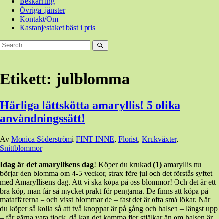
Beskärning
Övriga tjänster
Kontakt/Om
Kastanjestaket bäst i pris
Sök
efter:
Sök
Etikett:
julblomma
Härliga lättskötta amaryllis! 5 olika
användningssätt!
Den
Av
Monica Söderström
i
FINT INNE
,
Florist
,
Krukväxter
,
19
Snittblommor
november,
Idag är det amaryllisens dag
! Köper du krukad
(1)
amaryllis nu
2017
19
börjar den blomma om 4-5 veckor, strax före jul och det förstås syftet
november,
med Amaryllisens dag. Att vi ska köpa på oss blommor! Och det är ett
2025
bra köp, man får så mycket prakt för pengarna. De finns att köpa på
mataffärerna – och visst blommar de – fast det är ofta små lökar. När
du köper så kolla så att två knoppar är på gång och halsen – längst upp
– får gärna vara tjock, då kan det komma fler stjälkar än om halsen är