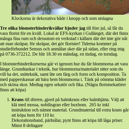
Klockorna är dekorativa både i knopp och som utslagna
Tre olika blomsterbinderikvällar bjuder jag
till före jul, så får du
vara florist för en kväll. Lokal är EFS-kyrkan i Gullänget, där det finns
många fina rum och dessutom en verkstad i källarn där det inte gör nåt
att man skräpar, för skräpar, det gör florister! Tiderna kommer på
studieförbundet Sensus och anmälan sker där på sidan, eller ring mig
på 0736-372212. De blir 18.30 en måndag, en tisdag, en torsdag.
I blomsterbinderikurserna går vi igenom hur du får blommorna att vara
länge. Grundtankar i teknik, hur blommorna/materialet sitter som du
vill ha det, snitteknik, samt lite om färg och form och komposition. Ta
med papperskassar att bära hem blommorna i. Tänk på oömma kläder
och sköna skor. Medtag egen sekatör och fika. (Några floristsekatörer
finns att köpa)
Krans
till dörren, gjord på halmkrans eller halmhjärta. Välj att
klä med mossa, nobilisgran eller buxbom. 265 kr inkl
instruktion och nämnt material. Grundmaterial till extra krans går
att köpa hem för 110 kr.
Dekorationsband, pärlnålar, pynt finns att köpa till låga priser.
Minst 8 deltagare