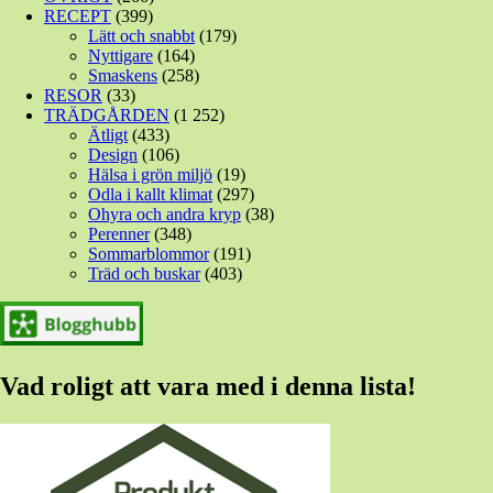
RECEPT
(399)
Lätt och snabbt
(179)
Nyttigare
(164)
Smaskens
(258)
RESOR
(33)
TRÄDGÅRDEN
(1 252)
Ätligt
(433)
Design
(106)
Hälsa i grön miljö
(19)
Odla i kallt klimat
(297)
Ohyra och andra kryp
(38)
Perenner
(348)
Sommarblommor
(191)
Träd och buskar
(403)
Vad roligt att vara med i denna lista!