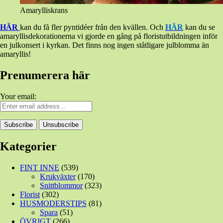
Amarylliskrans
HÄR
kan du få fler pyntidéer från den kvällen. Och
HÄR
kan du se
amaryllisdekorationerna vi gjorde en gång på floristutbildningen inför
en julkonsert i kyrkan. Det finns nog ingen ståtligare julblomma än
amaryllis!
Prenumerera här
Your email:
Kategorier
FINT INNE
(539)
Krukväxter
(170)
Snittblommor
(323)
Florist
(302)
HUSMODERSTIPS
(81)
Spara
(51)
ÖVRIGT
(266)