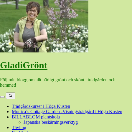
Hoppa
till
innehåll
GladiGrönt
Följ min blogg om allt härligt grönt och skönt i trädgården och
hemmet!
Meny
Sök
Trädgårdskurser i Höga Kusten
Monica´s Cottage Garden -Visningsträdgård i Höga Kusten
BILLABLOM plantskola
Japanska beskärningsverktyg
Tävling