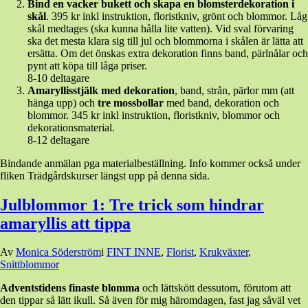
Bind en vacker bukett och skapa en blomsterdekoration i
skål
. 395 kr inkl instruktion, floristkniv, grönt och blommor. Låg
skål medtages (ska kunna hålla lite vatten). Vid sval förvaring
ska det mesta klara sig till jul och blommorna i skålen är lätta att
ersätta. Om det önskas extra dekoration finns band, pärlnålar och
pynt att köpa till låga priser.
8-10 deltagare
Amaryllisstjälk med dekoration
, band, strån, pärlor mm (att
hänga upp) och
tre mossbollar
med band, dekoration och
blommor. 345 kr inkl instruktion, floristkniv, blommor och
dekorationsmaterial.
8-12 deltagare
Bindande anmälan pga materialbeställning.
Info kommer också under
fliken Trädgårdskurser längst upp på denna sida.
Julblommor 1: Tre trick som hindrar
amaryllis att tippa
Den
Av
Monica Söderström
i
FINT INNE
,
Florist
,
Krukväxter
,
3
Snittblommor
december,
Adventstidens finaste blomma
och lättskött dessutom, förutom att
2016
3
den tippar så lätt ikull. Så även för mig häromdagen, fast jag såväl vet
december,