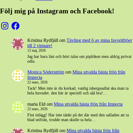
Följ mig på Instagram och Facebook!
Instagram
Facebook
Kristina Rydfjäll
om
Tävling med 6 av mina favoritfröer
till 2 vinnare!
12 maj, 2026
Jag har bara läst och hört talas om piplöken men aldrig prövat
odla.
Monica Söderström
om
Mina utvalda bästa frön från
Impecta
22 mars, 2026
Tack! Men inte är du korkad, vanlig isbergssallat ska man ta
hela huvudet. den här är speciell och såå bra!…
maria Eld
om
Mina utvalda bästa frön från Impecta
22 mars, 2026
Fint inlägg! Har inte tänkt på det där med den salladen att ta
blad utifrån, trodde man skulle ta hela…
Kristina Rydfjäll
om
Mina utvalda bästa frön från