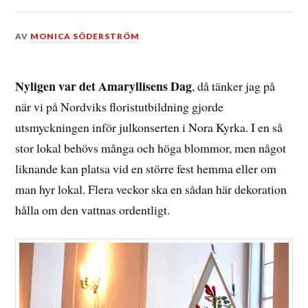
DEN
AV
MONICA SÖDERSTRÖM
21
NOVEMBER,
2015
Nyligen var det Amaryllisens Dag
, då tänker jag på
när vi på Nordviks floristutbildning gjorde
utsmyckningen inför julkonserten i Nora Kyrka. I en så
stor lokal behövs många och höga blommor, men något
liknande kan platsa vid en större fest hemma eller om
man hyr lokal. Flera veckor ska en sådan här dekoration
hålla om den vattnas ordentligt.