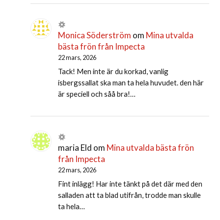
Monica Söderström
om
Mina utvalda
bästa frön från Impecta
22 mars, 2026
Tack! Men inte är du korkad, vanlig
isbergssallat ska man ta hela huvudet. den här
är speciell och såå bra!…
maria Eld
om
Mina utvalda bästa frön
från Impecta
22 mars, 2026
Fint inlägg! Har inte tänkt på det där med den
salladen att ta blad utifrån, trodde man skulle
ta hela…