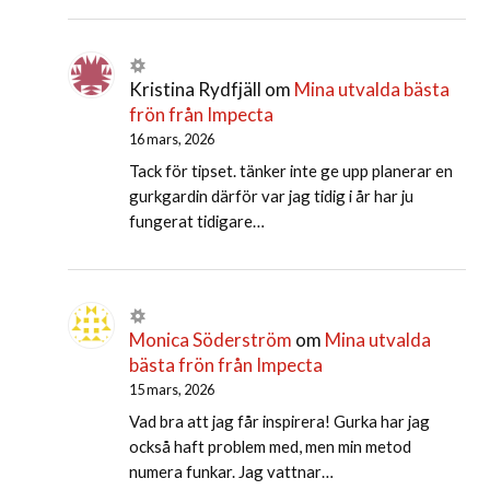
Kristina Rydfjäll
om
Mina utvalda bästa
frön från Impecta
16 mars, 2026
Tack för tipset. tänker inte ge upp planerar en
gurkgardin därför var jag tidig i år har ju
fungerat tidigare…
Monica Söderström
om
Mina utvalda
bästa frön från Impecta
15 mars, 2026
Vad bra att jag får inspirera! Gurka har jag
också haft problem med, men min metod
numera funkar. Jag vattnar…