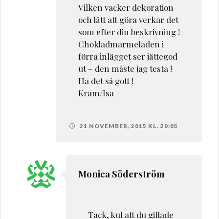
Vilken vacker dekoration
och lätt att göra verkar det
som efter din beskrivning !
Chokladmarmeladen i
förra inlägget ser jättegod
ut – den måste jag testa !
Ha det så gott !
Kram/Isa
21 NOVEMBER, 2015 KL. 20:05
Monica Söderström
Tack, kul att du gillade