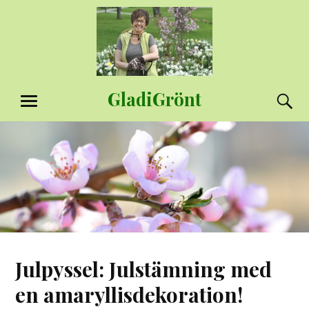
Hoppa
till
innehåll
GladiGrönt
S
MENY
Julpyssel: Julstämning med
en amaryllisdekoration!