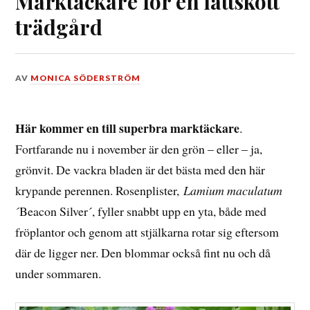
Marktäckare för en lättskött
trädgård
DEN
AV
MONICA SÖDERSTRÖM
14
NOVEMBER,
2014
Här kommer en till superbra marktäckare
.
Fortfarande nu i november är den grön – eller – ja,
grönvit. De vackra bladen är det bästa med den här
krypande perennen. Rosenplister,
Lamium maculatum
´Beacon Silver´, fyller snabbt upp en yta, både med
fröplantor och genom att stjälkarna rotar sig eftersom
där de ligger ner. Den blommar också fint nu och då
under sommaren.