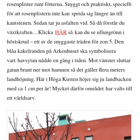
rosenplister runt fötterna. Snyggt och praktiskt, speciellt
för att rosenplistern inte kan sprida sig längre än till
kantstenen. Sedan tar ju asfalten vid. Så då förstår du
växtkraften…Klicka
HÄR
så kan du se ullungrönn i
höstskrud – ett av de snyggaste träden för zon 5. Den
blåa kakelranden på Arkenhuset ska symbolisera
vart havsytan nådde en gång i tiden. Mot vänster sluttar
gatan brant ner mot hamnen så det gäller flera meters
landhöjning. Här i Höga Kusten höjer sig ju landbacken
med ca 1 cm per år! Mycket därför området har valts till
ett världsarv.