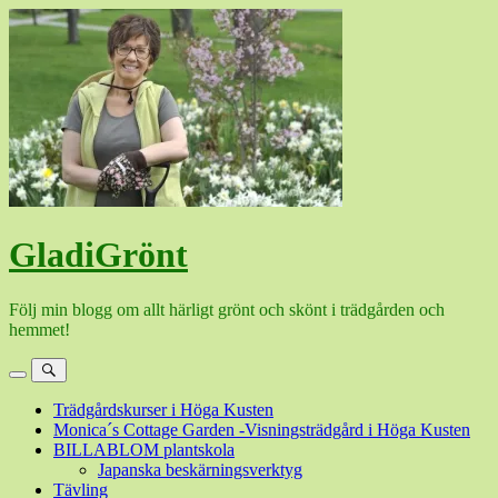
Hoppa
till
innehåll
GladiGrönt
Följ min blogg om allt härligt grönt och skönt i trädgården och
hemmet!
Meny
Sök
Trädgårdskurser i Höga Kusten
Monica´s Cottage Garden -Visningsträdgård i Höga Kusten
BILLABLOM plantskola
Japanska beskärningsverktyg
Tävling