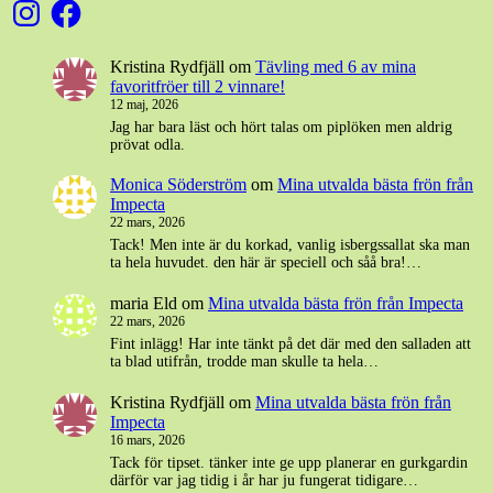
Instagram
Facebook
Kristina Rydfjäll
om
Tävling med 6 av mina
favoritfröer till 2 vinnare!
12 maj, 2026
Jag har bara läst och hört talas om piplöken men aldrig
prövat odla.
Monica Söderström
om
Mina utvalda bästa frön från
Impecta
22 mars, 2026
Tack! Men inte är du korkad, vanlig isbergssallat ska man
ta hela huvudet. den här är speciell och såå bra!…
maria Eld
om
Mina utvalda bästa frön från Impecta
22 mars, 2026
Fint inlägg! Har inte tänkt på det där med den salladen att
ta blad utifrån, trodde man skulle ta hela…
Kristina Rydfjäll
om
Mina utvalda bästa frön från
Impecta
16 mars, 2026
Tack för tipset. tänker inte ge upp planerar en gurkgardin
därför var jag tidig i år har ju fungerat tidigare…