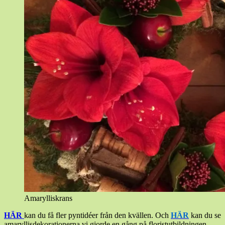
Amarylliskrans
HÄR
kan du få fler pyntidéer från den kvällen. Och
HÄR
kan du se
amaryllisdekorationerna vi gjorde en gång på floristutbildningen