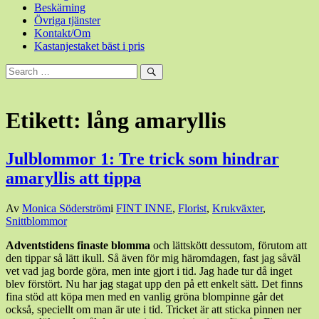
Beskärning
Övriga tjänster
Kontakt/Om
Kastanjestaket bäst i pris
Sök
efter:
Sök
Etikett:
lång amaryllis
Julblommor 1: Tre trick som hindrar
amaryllis att tippa
Den
Av
Monica Söderström
i
FINT INNE
,
Florist
,
Krukväxter
,
3
Snittblommor
december,
Adventstidens finaste blomma
och lättskött dessutom, förutom att
2016
3
den tippar så lätt ikull. Så även för mig häromdagen, fast jag såväl
december,
vet vad jag borde göra, men inte gjort i tid. Jag hade tur då inget
2016
blev förstört. Nu har jag stagat upp den på ett enkelt sätt. Det finns
fina stöd att köpa men med en vanlig gröna blompinne går det
också, speciellt om man är ute i tid. Tricket är att sticka pinnen ner