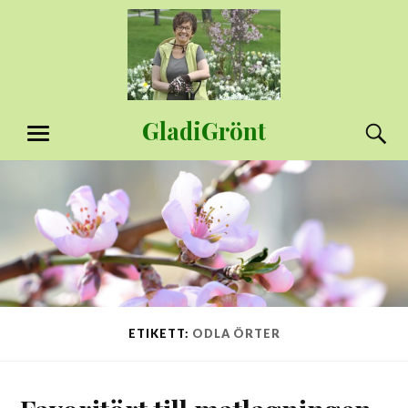
Hoppa
till
innehåll
GladiGrönt
S
MENY
ETIKETT:
ODLA ÖRTER