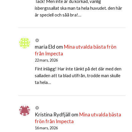
Tack! Men inte är du korkad, vanlig
isbergssallat ska man ta hela huvudet. den här
är speciell och såå bra!…
maria Eld
om
Mina utvalda bästa frön
från Impecta
22 mars, 2026
Fint inlägg! Har inte tänkt på det där med den
salladen att ta blad utifrån, trodde man skulle
ta hela…
Kristina Rydfjäll
om
Mina utvalda bästa
frön från Impecta
16 mars, 2026