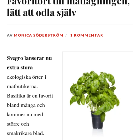
Favoritört till matlagningen,
lätt att odla själv
DEN
AV
MONICA SÖDERSTRÖM
1 KOMMENTAR
11
APRIL,
2017
Svegro lanserar nu
extra stora
ekologiska örter i
matbutikerna.
Basilika är en favorit
bland många och
kommer nu med
större och
smakrikare blad.