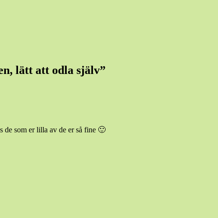
n, lätt att odla själv
”
s de som er lilla av de er så fine 🙂