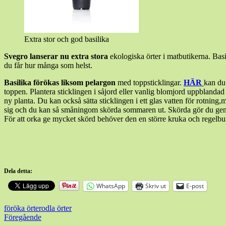
Extra stor och god basilika
Svegro lanserar nu extra stora
ekologiska örter i matbutikerna. Bas
du får hur många som helst.
Basilika förökas liksom pelargon
med toppsticklingar.
HÄR
kan du
toppen. Plantera sticklingen i såjord eller vanlig blomjord uppblandad 
ny planta. Du kan också sätta sticklingen i ett glas vatten för rotnin
sig och du kan så småningom skörda sommaren ut. Skörda gör du genom a
För att orka ge mycket skörd behöver den en större kruka och regelb
Dela detta:
WhatsApp
Skriv ut
E-post
föröka örter
odla örter
Inläggsnavigering
Föregående