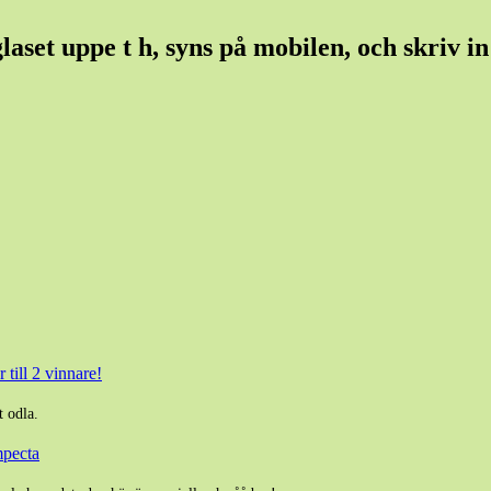
set uppe t h, syns på mobilen, och skriv in e
 till 2 vinnare!
t odla.
mpecta