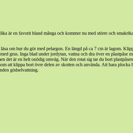
ilika är en favorit bland många och kommer nu med större och smakrika
 läsa om hur du gör med pelargon. En längd på ca 7 cm är lagom. Klipp p
med grus. Inga blad under jordytan, vattna och dra över en plastpåse med
g,men det är en helt onödig omväg. När den rotat sig tar du bort plastpå
tt klippa bort övre delen av skotten och använda. Att bara plocka blad
unden gödselvattning.