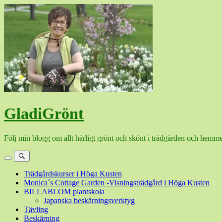
Hoppa
till
innehåll
GladiGrönt
Följ min blogg om allt härligt grönt och skönt i trädgården och hemme
Meny
Sök
Trädgårdskurser i Höga Kusten
Monica´s Cottage Garden -Visningsträdgård i Höga Kusten
BILLABLOM plantskola
Japanska beskärningsverktyg
Tävling
Beskärning