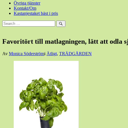
Övriga tjänster
Kontakt/Om
Kastanjestaket bäst i pris
Sök
efter:
Sök
Favoritört till matlagningen, lätt att odla s
Den
Av
Monica Söderström
i
Ätligt
,
TRÄDGÅRDEN
11
april,
2017
11
april,
2017