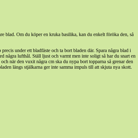
re blad. Om du köper en kruka basilika, kan du enkelt föröka den, så
recis under ett bladfäste och ta bort bladen där. Spara några blad i
 några lufthål. Ställ ljust och varmt men inte soligt så har du snart en
sen och när den vuxit några cm ska du nypa bort topparna så grenar den
en längs stjälkarna ger inte samma impuls till att skjuta nya skott.