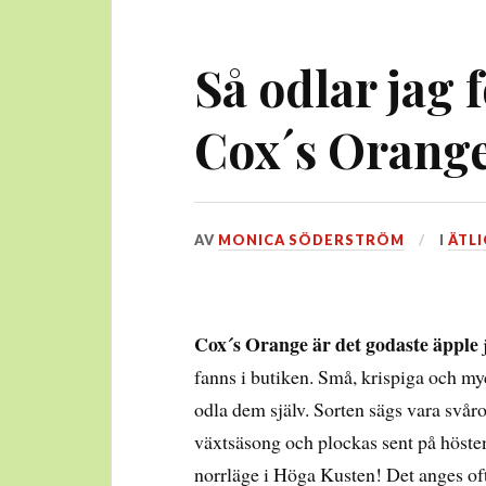
Så odlar jag f
Cox´s Orange
DEN
AV
MONICA SÖDERSTRÖM
I
ÄTLI
27
JANUARI,
2025
Cox´s Orange är det godaste äpple
j
fanns i butiken. Små, krispiga och myc
odla dem själv. Sorten sägs vara svå
växtsäsong och plockas sent på hösten
norrläge i Höga Kusten! Det anges oft