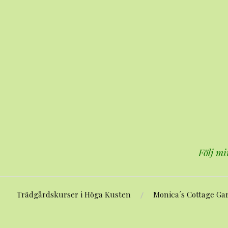
Hoppa
till
innehåll
Följ mi
Trädgårdskurser i Höga Kusten
Monica´s Cottage Ga