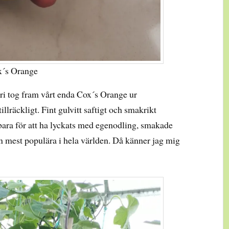
x´s Orange
ri tog fram vårt enda Cox´s Orange ur
illräckligt. Fint gulvitt saftigt och smakrikt
ch bara för att ha lyckats med egenodling, smakade
den mest populära i hela världen. Då känner jag mig