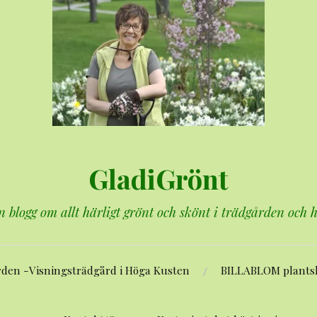
GladiGrönt
n blogg om allt härligt grönt och skönt i trädgården och
rden -Visningsträdgård i Höga Kusten
BILLABLOM plants