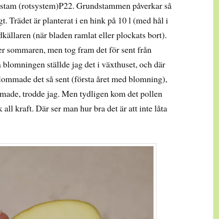
stam (rotsystem)P22. Grundstammen påverkar så
ögt. Trädet är planterat i en hink på 10 l (med hål i
ordkällaren (när bladen ramlat eller plockats bort).
er sommaren, men tog fram det för sent från
å blomningen ställde jag det i växthuset, och där
ommade det så sent (första året med blomning),
made, trodde jag. Men tydligen kom det pollen
 all kraft. Där ser man hur bra det är att inte låta