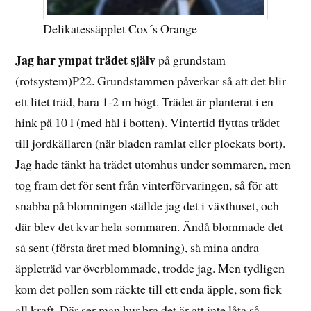
Delikatessäpplet Cox´s Orange
Jag har ympat trädet själv
på grundstam
(rotsystem)P22. Grundstammen påverkar så att det blir
ett litet träd, bara 1-2 m högt. Trädet är planterat i en
hink på 10 l (med hål i botten). Vintertid flyttas trädet
till jordkällaren (när bladen ramlat eller plockats bort).
Jag hade tänkt ha trädet utomhus under sommaren, men
tog fram det för sent från vinterförvaringen, så för att
snabba på blomningen ställde jag det i växthuset, och
där blev det kvar hela sommaren. Ändå blommade det
så sent (första året med blomning), så mina andra
äppleträd var överblommade, trodde jag. Men tydligen
kom det pollen som räckte till ett enda äpple, som fick
all kraft. Där ser man hur bra det är att inte låta så