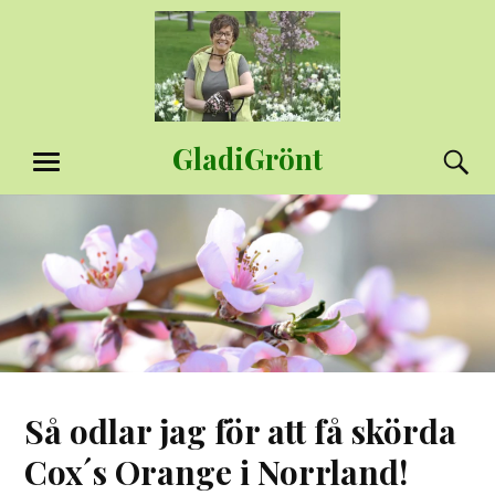
Hoppa
till
innehåll
GladiGrönt
S
MENY
Så odlar jag för att få skörda
Cox´s Orange i Norrland!