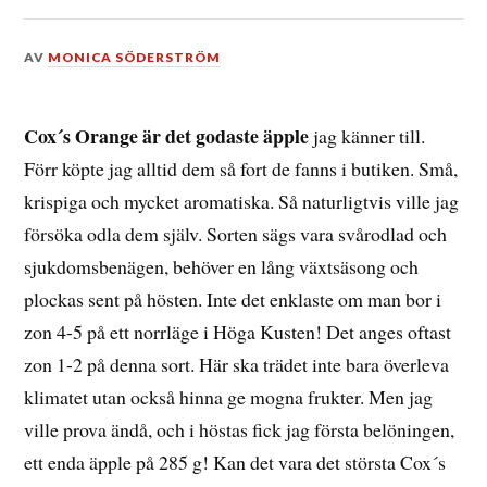
DEN
AV
MONICA SÖDERSTRÖM
27
JANUARI,
2025
Cox´s Orange är det godaste äpple
jag känner till.
Förr köpte jag alltid dem så fort de fanns i butiken. Små,
krispiga och mycket aromatiska. Så naturligtvis ville jag
försöka odla dem själv. Sorten sägs vara svårodlad och
sjukdomsbenägen, behöver en lång växtsäsong och
plockas sent på hösten. Inte det enklaste om man bor i
zon 4-5 på ett norrläge i Höga Kusten! Det anges oftast
zon 1-2 på denna sort. Här ska trädet inte bara överleva
klimatet utan också hinna ge mogna frukter. Men jag
ville prova ändå, och i höstas fick jag första belöningen,
ett enda äpple på 285 g! Kan det vara det största Cox´s