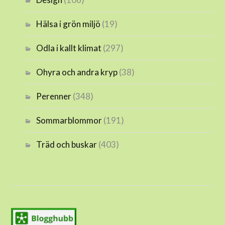
Hälsa i grön miljö
(19)
Odla i kallt klimat
(297)
Ohyra och andra kryp
(38)
Perenner
(348)
Sommarblommor
(191)
Träd och buskar
(403)