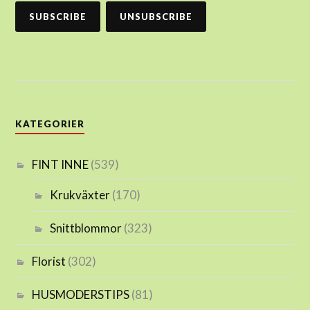
KATEGORIER
FINT INNE
(539)
Krukväxter
(170)
Snittblommor
(323)
Florist
(302)
HUSMODERSTIPS
(81)