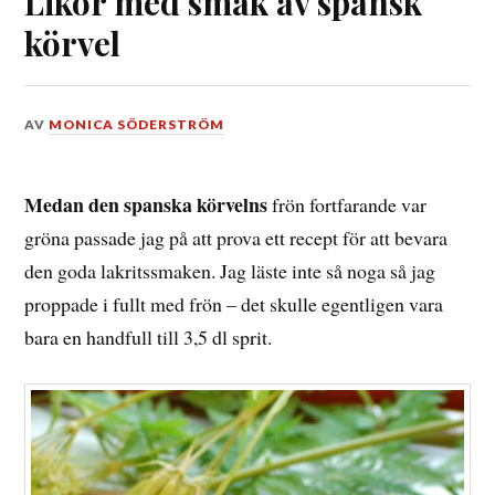
Likör med smak av spansk
körvel
DEN
AV
MONICA SÖDERSTRÖM
19
AUGUSTI,
2015
Medan den spanska körvelns
frön fortfarande var
gröna passade jag på att prova ett recept för att bevara
den goda lakritssmaken. Jag läste inte så noga så jag
proppade i fullt med frön – det skulle egentligen vara
bara en handfull till 3,5 dl sprit.