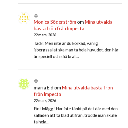
Monica Söderström
om
Mina utvalda
bästa frön från Impecta
22 mars, 2026
Tack! Men inte är du korkad, vanlig
isbergssallat ska man ta hela huvudet. den här
är speciell och såå bra!…
maria Eld
om
Mina utvalda bästa frön
från Impecta
22 mars, 2026
Fint inlägg! Har inte tänkt på det där med den
salladen att ta blad utifrån, trodde man skulle
ta hela…