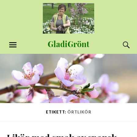
Hoppa
till
innehåll
GladiGrönt
S
MENY
ETIKETT:
ÖRTLIKÖR