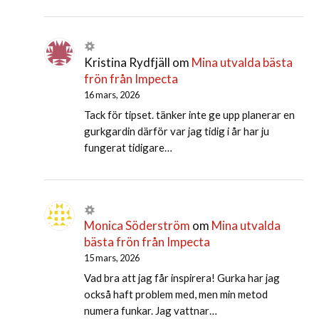
Kristina Rydfjäll
om
Mina utvalda bästa
frön från Impecta
16 mars, 2026
Tack för tipset. tänker inte ge upp planerar en
gurkgardin därför var jag tidig i år har ju
fungerat tidigare…
Monica Söderström
om
Mina utvalda
bästa frön från Impecta
15 mars, 2026
Vad bra att jag får inspirera! Gurka har jag
också haft problem med, men min metod
numera funkar. Jag vattnar…