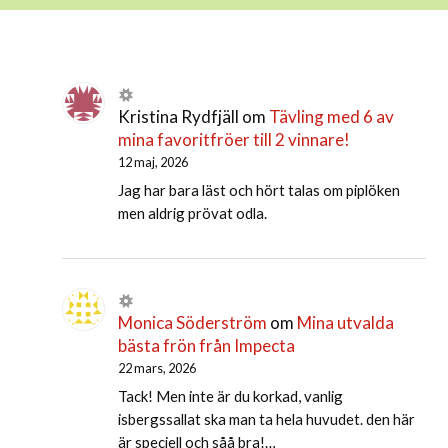
Kristina Rydfjäll
om
Tävling med 6 av
mina favoritfröer till 2 vinnare!
12 maj, 2026
Jag har bara läst och hört talas om piplöken
men aldrig prövat odla.
Monica Söderström
om
Mina utvalda
bästa frön från Impecta
22 mars, 2026
Tack! Men inte är du korkad, vanlig
isbergssallat ska man ta hela huvudet. den här
är speciell och såå bra!…