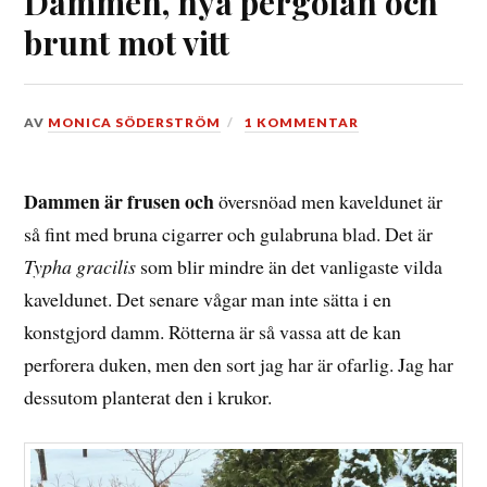
Dammen, nya pergolan och
brunt mot vitt
DEN
AV
MONICA SÖDERSTRÖM
1 KOMMENTAR
19
FEBRUARI,
2016
Dammen är frusen och
översnöad men kaveldunet är
så fint med bruna cigarrer och gulabruna blad. Det är
Typha gracilis
som blir mindre än det vanligaste vilda
kaveldunet. Det senare vågar man inte sätta i en
konstgjord damm. Rötterna är så vassa att de kan
perforera duken, men den sort jag har är ofarlig. Jag har
dessutom planterat den i krukor.