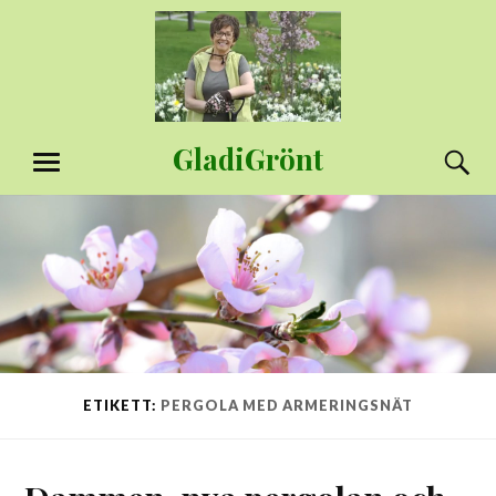
Hoppa
till
innehåll
GladiGrönt
S
MENY
ETIKETT:
PERGOLA MED ARMERINGSNÄT