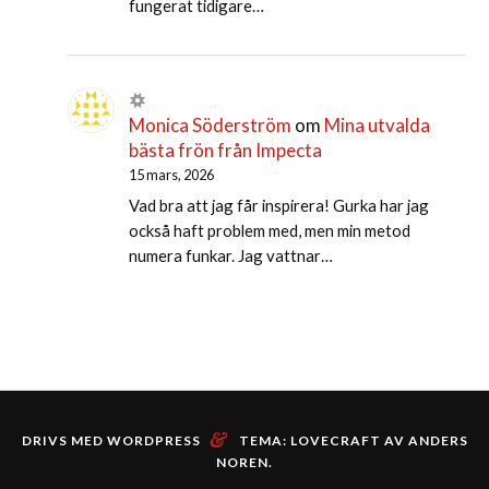
fungerat tidigare…
Monica Söderström
om
Mina utvalda
bästa frön från Impecta
15 mars, 2026
Vad bra att jag får inspirera! Gurka har jag
också haft problem med, men min metod
numera funkar. Jag vattnar…
&
DRIVS MED WORDPRESS
TEMA: LOVECRAFT AV
ANDERS
NOREN
.