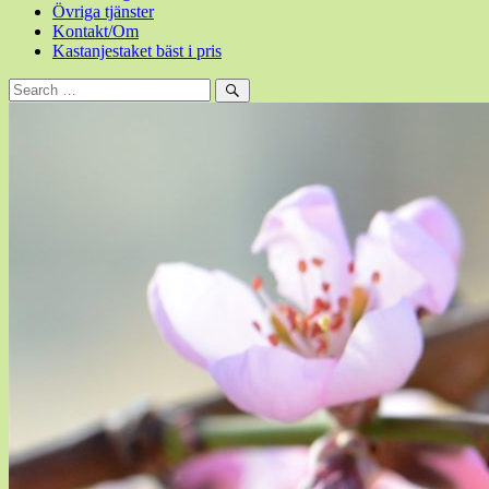
Övriga tjänster
Kontakt/Om
Kastanjestaket bäst i pris
Sök
efter:
Sök