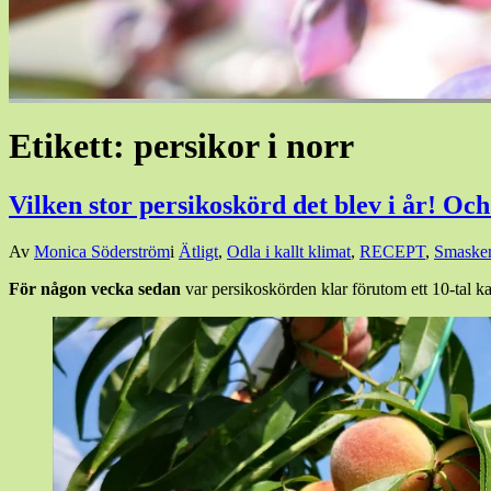
Etikett:
persikor i norr
Vilken stor persikoskörd det blev i år! Och
Den
Av
Monica Söderström
i
Ätligt
,
Odla i kallt klimat
,
RECEPT
,
Smaske
12
För någon vecka sedan
var persikoskörden klar förutom ett 10-tal ka
augusti,
2021
11
augusti,
2021