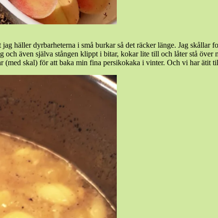
 jag häller dyrbarheterna i små burkar så det räcker länge. Jag skållar f
g och även själva stången klippt i bitar, kokar lite till och låter stå öve
ar (med skal) för att baka min fina persikokaka i vinter. Och vi har ätit ti