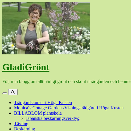
Hoppa
till
innehåll
GladiGrönt
Följ min blogg om allt härligt grönt och skönt i trädgården och hemme
Meny
Sök
Trädgårdskurser i Höga Kusten
Monica´s Cottage Garden -Visningsträdgård i Höga Kusten
BILLABLOM plantskola
Japanska beskärningsverktyg
Tävling
Beskärning