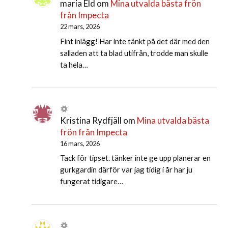
maria Eld
om
Mina utvalda bästa frön
från Impecta
22 mars, 2026
Fint inlägg! Har inte tänkt på det där med den
salladen att ta blad utifrån, trodde man skulle
ta hela…
Kristina Rydfjäll
om
Mina utvalda bästa
frön från Impecta
16 mars, 2026
Tack för tipset. tänker inte ge upp planerar en
gurkgardin därför var jag tidig i år har ju
fungerat tidigare…