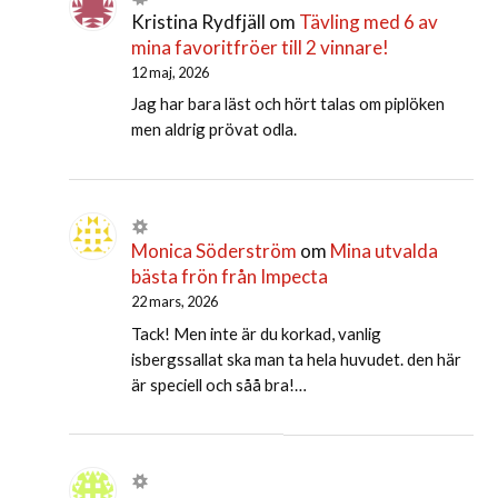
Kristina Rydfjäll
om
Tävling med 6 av
mina favoritfröer till 2 vinnare!
12 maj, 2026
Jag har bara läst och hört talas om piplöken
men aldrig prövat odla.
Monica Söderström
om
Mina utvalda
bästa frön från Impecta
22 mars, 2026
Tack! Men inte är du korkad, vanlig
isbergssallat ska man ta hela huvudet. den här
är speciell och såå bra!…