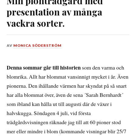
Min pionträdgård med
presentation av många
vackra sorter.
DEN
AV
MONICA SÖDERSTRÖM
20
JULI,
2021
Denna sommar går till historien
som den varma och
blomrika. Allt har blommat vansinnigt mycket i år. Även
pionerna. Den ihållande värmen har skyndat på så snart
har alla blommat över, även de sena ´Sarah Bernhardt´
som ibland kan hålla ut till augusti där de växer i
halvskugga. Söndagen 4 juli, vid första
trädgårdsvisningen räknade jag till att 60 pioner stod
mer eller mindre i blom (kommande visningar blir 25/7