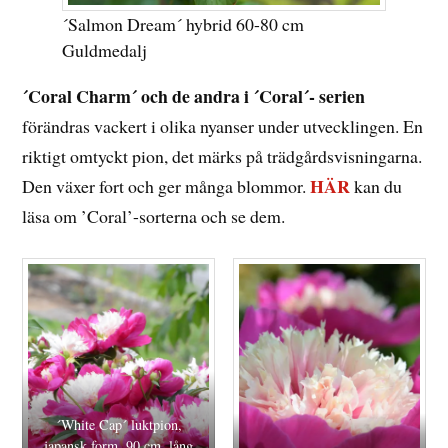
´Salmon Dream´ hybrid 60-80 cm
Guldmedalj
´Coral Charm´ och de andra i ´Coral´- serien
förändras vackert i olika nyanser under utvecklingen. En
riktigt omtyckt pion, det märks på trädgårdsvisningarna.
HÄR
Den växer fort och ger många blommor.
kan du
läsa om ’Coral’-sorterna och se dem.
´White Cap´ luktpion,
japansk form, 90 cm, lång