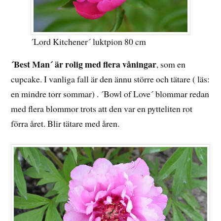
´Lord Kitchener´ luktpion 80 cm
´Best Man´ är rolig med flera våningar
, som en
cupcake. I vanliga fall är den ännu större och tätare ( läs:
en mindre torr sommar) . ´Bowl of Love´ blommar redan
med flera blommor trots att den var en pytteliten rot
förra året. Blir tätare med åren.