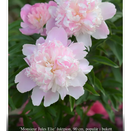
´Monsieur Jules Elie´ luktpion, 90 cm, populär i bukett