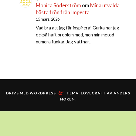
Monica Söderström
om
Mina utvalda
bästa frön från Impecta
15 mars, 2026
Vad bra att jag får inspirera! Gurka har jag
också haft problem med, men min metod
numera funkar. Jag vattnar…
&
DRIVS MED WORDPRESS
TEMA: LOVECRAFT AV
ANDERS
NOREN
.