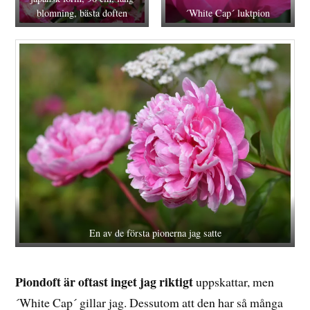
blomning, bästa doften
´White Cap´ luktpion
En av de första pionerna jag satte
Piondoft är oftast inget jag riktigt
uppskattar, men
´White Cap´ gillar jag. Dessutom att den har så många