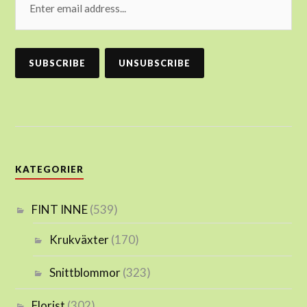
KATEGORIER
FINT INNE
(539)
Krukväxter
(170)
Snittblommor
(323)
Florist
(302)