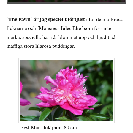
´The Fawn´ är jag speciellt förtjust
i för de mörkrosa
fräknarna och ´Monsieur Jules Elie´ som förr inte
märkts speciellt, har i år blommat upp och bjudit på
maffiga stora lilarosa puddingar.
´Best Man´ luktpion, 80 cm