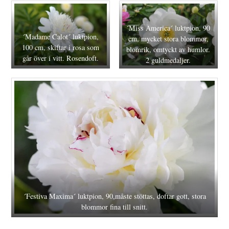
´Miss America´ luktpion, 90
´Madame Calot´ luktpion,
cm, mycket stora blommor,
100 cm, skiftar i rosa som
blomrik, omtyckt av humlor.
går över i vitt. Rosendoft.
2 guldmedaljer.
´Festiva Maxima´ luktpion, 90,måste stöttas, doftar gott, stora
blommor fina till snitt.