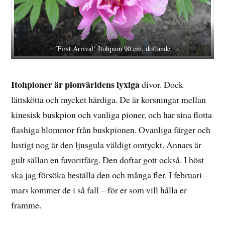
´First Arrival´ Itohpion 90 cm, doftande
Itohpioner är pionvärldens lyxiga
divor. Dock
lättskötta och mycket härdiga. De är korsningar mellan
kinesisk buskpion och vanliga pioner, och har sina flotta
flashiga blommor från buskpionen. Ovanliga färger och
lustigt nog är den ljusgula väldigt omtyckt. Annars är
gult sällan en favoritfärg. Den doftar gott också. I höst
ska jag försöka beställa den och många fler. I februari –
mars kommer de i så fall – för er som vill hålla er
framme.