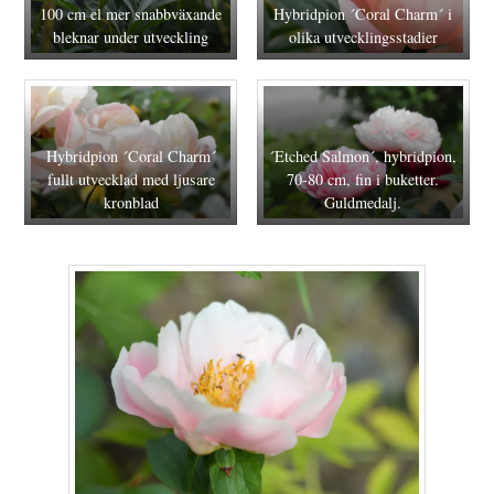
100 cm el mer snabbväxande
Hybridpion ´Coral Charm´ i
bleknar under utveckling
olika utvecklingsstadier
Hybridpion ´Coral Charm´
´Etched Salmon´, hybridpion,
fullt utvecklad med ljusare
70-80 cm, fin i buketter.
kronblad
Guldmedalj.