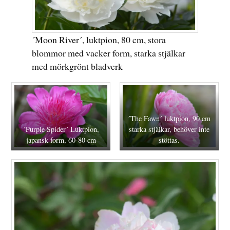
´Moon River´, luktpion, 80 cm, stora
blommor med vacker form, starka stjälkar
med mörkgrönt bladverk
´The Fawn´ luktpion, 90 cm
´Purple Spider´ Luktpion,
starka stjälkar, behöver inte
japansk form, 60-80 cm
stöttas.