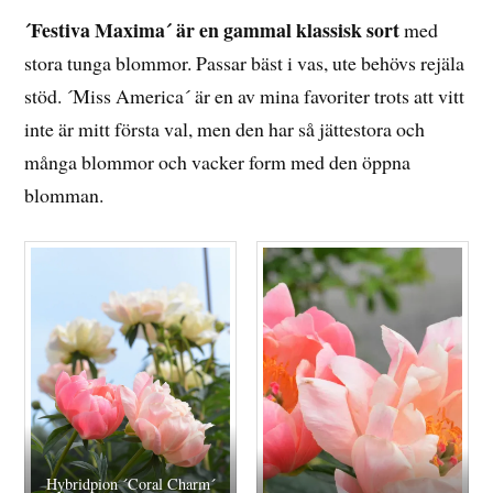
´Festiva Maxima´ är en gammal klassisk sort
med
stora tunga blommor. Passar bäst i vas, ute behövs rejäla
stöd. ´Miss America´ är en av mina favoriter trots att vitt
inte är mitt första val, men den har så jättestora och
många blommor och vacker form med den öppna
blomman.
Hybridpion ´Coral Charm´