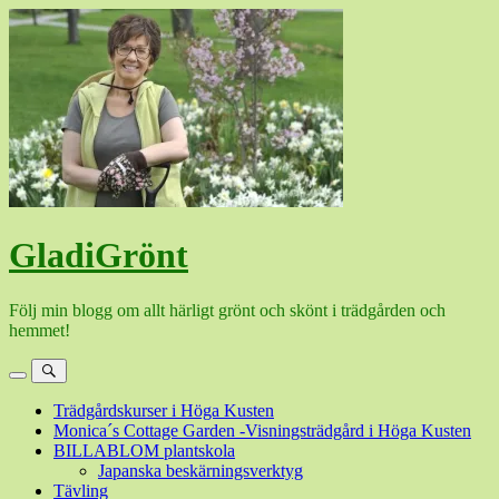
Hoppa
till
innehåll
GladiGrönt
Följ min blogg om allt härligt grönt och skönt i trädgården och
hemmet!
Meny
Sök
Trädgårdskurser i Höga Kusten
Monica´s Cottage Garden -Visningsträdgård i Höga Kusten
BILLABLOM plantskola
Japanska beskärningsverktyg
Tävling