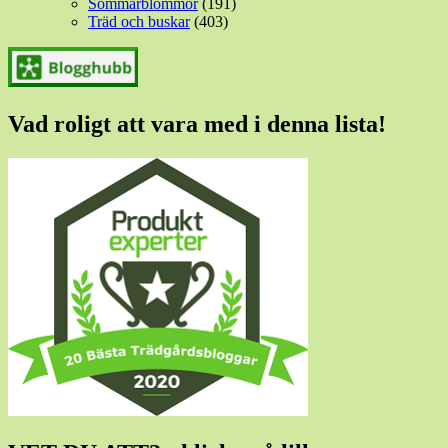
Sommarblommor
(191)
Träd och buskar
(403)
Vad roligt att vara med i denna lista!