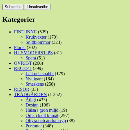
Kategorier
FINT INNE
(539)
Krukväxter
(170)
Snittblommor
(323)
Florist
(302)
HUSMODERSTIPS
(81)
Spara
(51)
ÖVRIGT
(266)
RECEPT
(399)
Lätt och snabbt
(179)
Nyttigare
(164)
Smaskens
(258)
RESOR
(33)
TRÄDGÅRDEN
(1 252)
Ätligt
(433)
Design
(106)
Hälsa i grön miljö
(19)
Odla i kallt klimat
(297)
Ohyra och andra kryp
(38)
Perenner
(348)