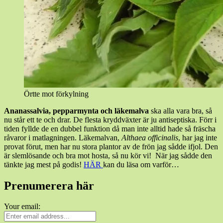
Örtte mot förkylning
Ananassalvia, pepparmynta och läkemalva
ska alla vara bra, så
nu står ett te och drar. De flesta kryddväxter är ju antiseptiska. Förr i
tiden fyllde de en dubbel funktion då man inte alltid hade så fräscha
råvaror i matlagningen. Läkemalvan,
Althaea officinalis
, har jag inte
provat förut, men har nu stora plantor av de frön jag sådde ifjol. Den
är slemlösande och bra mot hosta, så nu kör vi! När jag sådde den
tänkte jag mest på godis!
HÄR
kan du läsa om varför…
Prenumerera här
Your email: