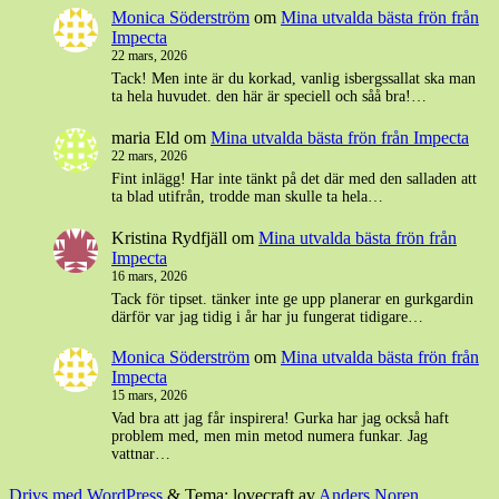
Monica Söderström
om
Mina utvalda bästa frön från
Impecta
22 mars, 2026
Tack! Men inte är du korkad, vanlig isbergssallat ska man
ta hela huvudet. den här är speciell och såå bra!…
maria Eld
om
Mina utvalda bästa frön från Impecta
22 mars, 2026
Fint inlägg! Har inte tänkt på det där med den salladen att
ta blad utifrån, trodde man skulle ta hela…
Kristina Rydfjäll
om
Mina utvalda bästa frön från
Impecta
16 mars, 2026
Tack för tipset. tänker inte ge upp planerar en gurkgardin
därför var jag tidig i år har ju fungerat tidigare…
Monica Söderström
om
Mina utvalda bästa frön från
Impecta
15 mars, 2026
Vad bra att jag får inspirera! Gurka har jag också haft
problem med, men min metod numera funkar. Jag
vattnar…
Drivs med WordPress
&
Tema: lovecraft av
Anders Noren
.