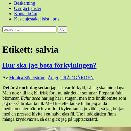
Beskärning
Övriga tjänster
Kontakt/Om
Kastanjestaket bäst i pris
Sök
efter:
Sök
Etikett:
salvia
Hur ska jag bota förkylningen?
Den
Av
Monica Söderström
i
Ätligt
,
TRÄDGÅRDEN
30
Det är år och dag sedan
jag sist var förkyld, så jag ska inte klaga.
juli,
Men nog vill jag bli frisk fort, nu när det är sommar. Preparat från
2014
blomman
Echinacea
har jag här i stugan, men inte lindblomste som
jag också brukar ta till. Med lite eftertanke hittar jag ändå
medikamenter här och var. Jo, i kylen fanns ju vitlök, så jag börjar
med en pressad klyfta i ett halvt glas fil. Ute i trädgården finns
många kryddväxter, så där gick jag på upptäcksfärd.