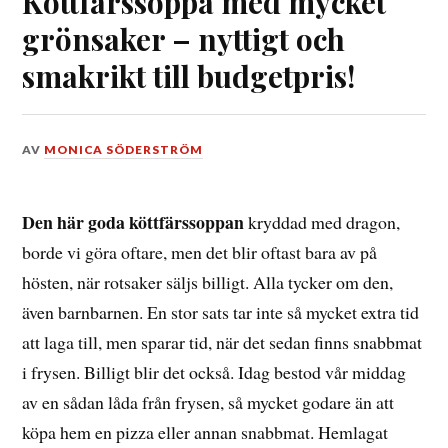
Köttfärssoppa med mycket
grönsaker – nyttigt och
smakrikt till budgetpris!
DEN
AV
MONICA SÖDERSTRÖM
4
DECEMBER,
2023
Den här goda köttfärssoppan
kryddad med dragon,
borde vi göra oftare, men det blir oftast bara av på
hösten, när rotsaker säljs billigt. Alla tycker om den,
även barnbarnen. En stor sats tar inte så mycket extra tid
att laga till, men sparar tid, när det sedan finns snabbmat
i frysen. Billigt blir det också. Idag bestod vår middag
av en sådan låda från frysen, så mycket godare än att
köpa hem en pizza eller annan snabbmat. Hemlagat