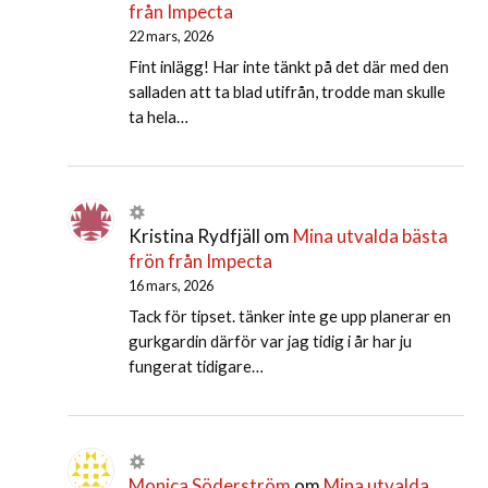
från Impecta
22 mars, 2026
Fint inlägg! Har inte tänkt på det där med den
salladen att ta blad utifrån, trodde man skulle
ta hela…
Kristina Rydfjäll
om
Mina utvalda bästa
frön från Impecta
16 mars, 2026
Tack för tipset. tänker inte ge upp planerar en
gurkgardin därför var jag tidig i år har ju
fungerat tidigare…
Monica Söderström
om
Mina utvalda