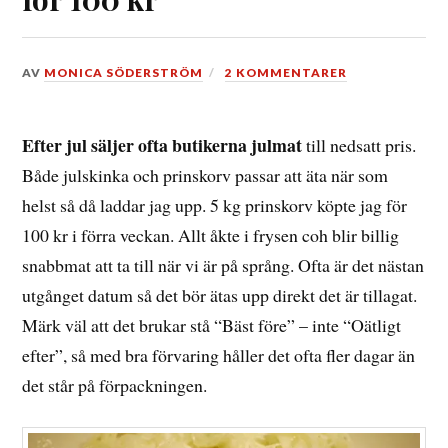
DEN
AV
MONICA SÖDERSTRÖM
2 KOMMENTARER
11
JANUARI,
2015
Efter jul säljer ofta butikerna julmat
till nedsatt pris.
Både julskinka och prinskorv passar att äta när som
helst så då laddar jag upp. 5 kg prinskorv köpte jag för
100 kr i förra veckan. Allt åkte i frysen coh blir billig
snabbmat att ta till när vi är på språng. Ofta är det nästan
utgånget datum så det bör ätas upp direkt det är tillagat.
Märk väl att det brukar stå “Bäst före” – inte “Oätligt
efter”, så med bra förvaring håller det ofta fler dagar än
det står på förpackningen.