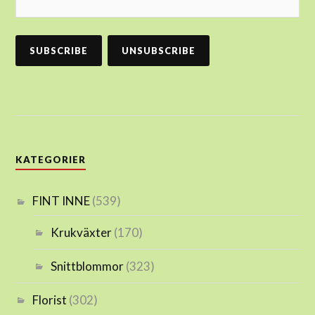
KATEGORIER
FINT INNE
(539)
Krukväxter
(170)
Snittblommor
(323)
Florist
(302)