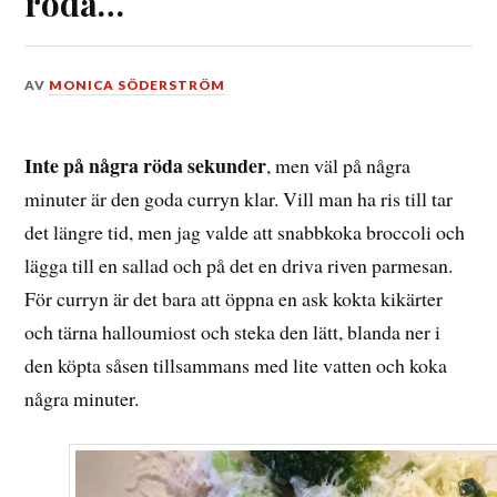
röda…
DEN
AV
MONICA SÖDERSTRÖM
4
MARS,
2018
Inte på några röda sekunder
, men väl på några
minuter är den goda curryn klar. Vill man ha ris till tar
det längre tid, men jag valde att snabbkoka broccoli och
lägga till en sallad och på det en driva riven parmesan.
För curryn är det bara att öppna en ask kokta kikärter
och tärna halloumiost och steka den lätt, blanda ner i
den köpta såsen tillsammans med lite vatten och koka
några minuter.