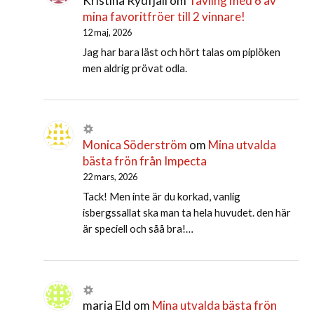
Kristina Rydfjäll
om
Tävling med 6 av
mina favoritfröer till 2 vinnare!
12 maj, 2026
Jag har bara läst och hört talas om piplöken
men aldrig prövat odla.
Monica Söderström
om
Mina utvalda
bästa frön från Impecta
22 mars, 2026
Tack! Men inte är du korkad, vanlig
isbergssallat ska man ta hela huvudet. den här
är speciell och såå bra!…
maria Eld
om
Mina utvalda bästa frön