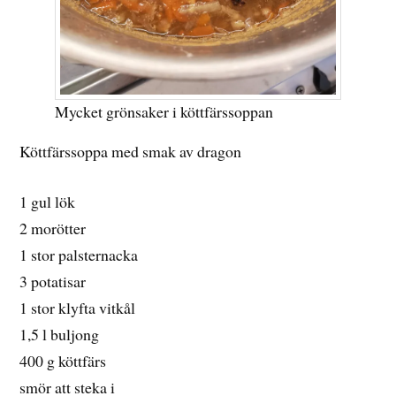
Mycket grönsaker i köttfärssoppan
Köttfärssoppa med smak av dragon
1 gul lök
2 morötter
1 stor palsternacka
3 potatisar
1 stor klyfta vitkål
1,5 l buljong
400 g köttfärs
smör att steka i