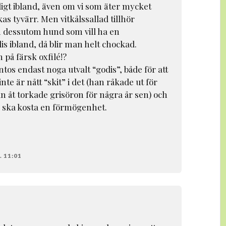
ligt ibland, även om vi som äter mycket
as tyvärr. Men vitkålssallad tillhör
 dessutom hund som vill ha en
s ibland, då blir man helt chockad.
 på färsk oxfilé!?
s endast noga utvalt “godis”, både för att
inte är nått “skit” i det (han råkade ut för
n åt torkade grisöron för några år sen) och
e ska kosta en förmögenhet.
 11:01