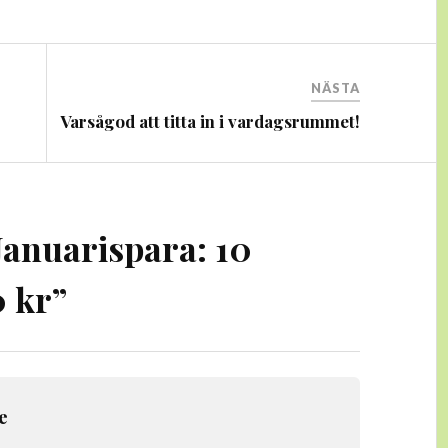
NÄSTA
Varsågod att titta in i vardagsrummet!
Januarispara: 10
0 kr
”
e