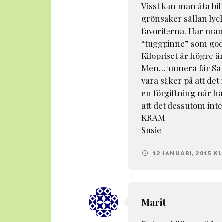
Visst kan man äta bil
grönsaker sällan lyck
favoriterna. Har man
“tuggpinne” som godi
Kilopriset är högre än
Men…numera får Santo
vara säker på att det 
en förgiftning när ha
att det dessutom int
KRAM
Susie
12 JANUARI, 2015 KL.
Marit