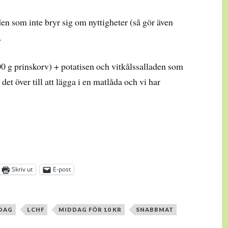
den som inte bryr sig om nyttigheter (så gör även
.
0 g prinskorv) + potatisen och vitkålssalladen som
et över till att lägga i en matlåda och vi har
Skriv ut
E-post
DDAG
LCHF
MIDDAG FÖR 10 KR
SNABBMAT