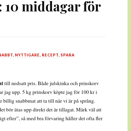
: 10 middagar för
NABBT
,
NYTTIGARE
,
RECEPT
,
SPARA
at
till nedsatt pris. Både julskinka och prinskorv
ar jag upp. 5 kg prinskorv köpte jag för 100 kr i
r billig snabbmat att ta till när vi är på språng.
t bör ätas upp direkt det är tillagat. Märk väl att
igt efter”, så med bra förvaring håller det ofta fler