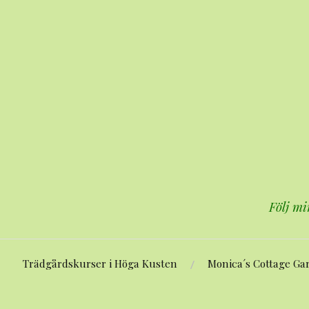
Hoppa
till
innehåll
Följ mi
Trädgårdskurser i Höga Kusten
Monica´s Cottage Ga