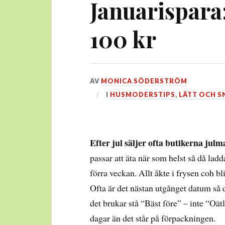
Januarispara
100 kr
DEN
AV
MONICA SÖDERSTRÖM
11
I
HUSMODERSTIPS
,
LÄTT OCH S
JANUARI,
2015
Efter jul säljer ofta butikerna julm
passar att äta när som helst så då ladd
förra veckan. Allt åkte i frysen coh bli
Ofta är det nästan utgånget datum så de
det brukar stå “Bäst före” – inte “Oätl
dagar än det står på förpackningen.