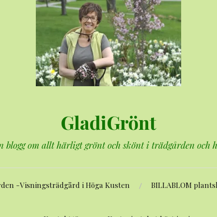
GladiGrönt
n blogg om allt härligt grönt och skönt i trädgården och
rden -Visningsträdgård i Höga Kusten
BILLABLOM plants