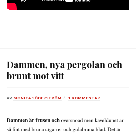
Dammen, nya pergolan och
brunt mot vitt
DEN
AV
MONICA SÖDERSTRÖM
1 KOMMENTAR
19
FEBRUARI,
2016
Dammen är frusen och
översnöad men kaveldunet är
så fint med bruna cigarrer och gulabruna blad. Det är