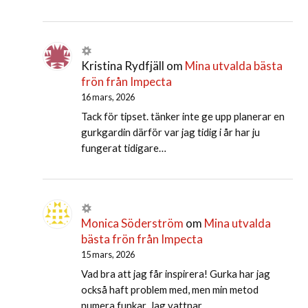
Kristina Rydfjäll
om
Mina utvalda bästa
frön från Impecta
16 mars, 2026
Tack för tipset. tänker inte ge upp planerar en
gurkgardin därför var jag tidig i år har ju
fungerat tidigare…
Monica Söderström
om
Mina utvalda
bästa frön från Impecta
15 mars, 2026
Vad bra att jag får inspirera! Gurka har jag
också haft problem med, men min metod
numera funkar. Jag vattnar…