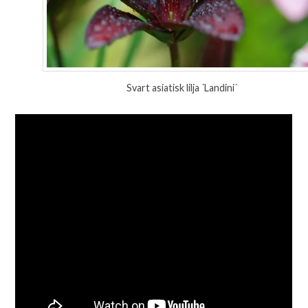
Svart asiatisk lilja ´Landini´