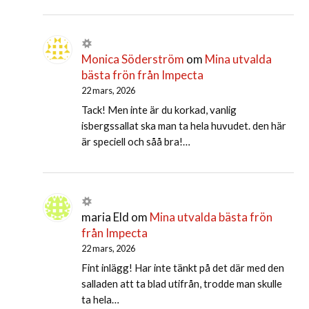
Monica Söderström
om
Mina utvalda
bästa frön från Impecta
22 mars, 2026
Tack! Men inte är du korkad, vanlig
isbergssallat ska man ta hela huvudet. den här
är speciell och såå bra!…
maria Eld
om
Mina utvalda bästa frön
från Impecta
22 mars, 2026
Fint inlägg! Har inte tänkt på det där med den
salladen att ta blad utifrån, trodde man skulle
ta hela…