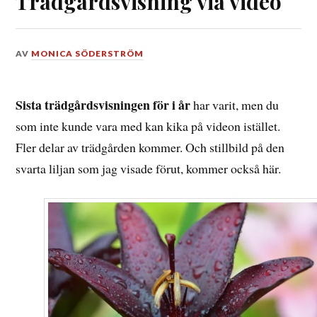
Trädgårdsvisning via video
DEN
AV
MONICA SÖDERSTRÖM
22
AUGUSTI,
2017
Sista trädgårdsvisningen för i år
har varit, men du
som inte kunde vara med kan kika på videon istället.
Fler delar av trädgården kommer. Och stillbild på den
svarta liljan som jag visade förut, kommer också här.