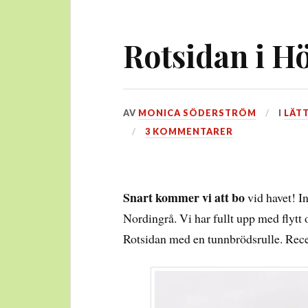
Rotsidan i H
DEN
AV
MONICA SÖDERSTRÖM
I
LÄT
22
3 KOMMENTARER
JULI,
2022
Snart kommer vi att bo
vid havet! I
Nordingrå. Vi har fullt upp med flytt 
Rotsidan med en tunnbrödsrulle. Recep