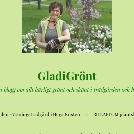
GladiGrönt
n blogg om allt härligt grönt och skönt i trädgården och
rden -Visningsträdgård i Höga Kusten
BILLABLOM plants