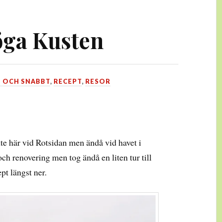
öga Kusten
T OCH SNABBT
,
RECEPT
,
RESOR
nte här vid Rotsidan men ändå vid havet i
och renovering men tog ändå en liten tur till
t längst ner.