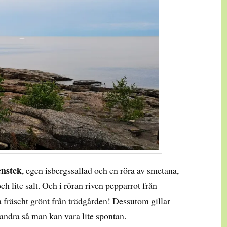
enstek
, egen isbergssallad och en röra av smetana,
h lite salt. Och i röran riven pepparrot från
a fräscht grönt från trädgården! Dessutom gillar
h andra så man kan vara lite spontan.