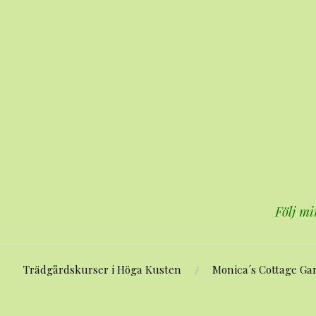
Hoppa
till
innehåll
Följ mi
Trädgårdskurser i Höga Kusten
Monica´s Cottage Ga