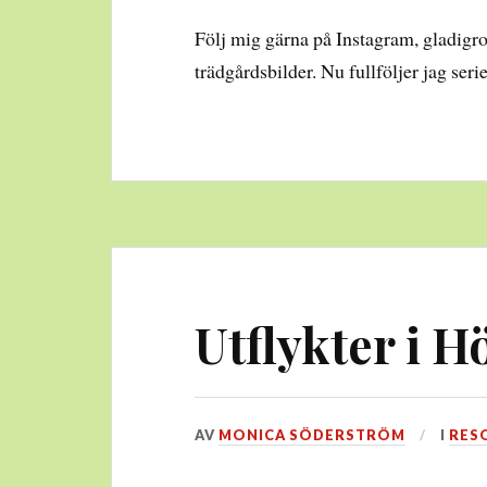
Följ mig gärna på Instagram, gladigro
trädgårdsbilder. Nu fullföljer jag ser
Utflykter i 
DEN
AV
MONICA SÖDERSTRÖM
I
RES
6