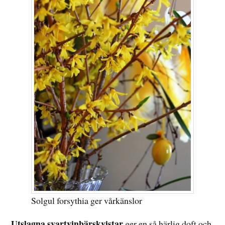
Solgul forsythia ger vårkänslor
Utslagna svartvinbärskvistar
ger en så härlig doft och