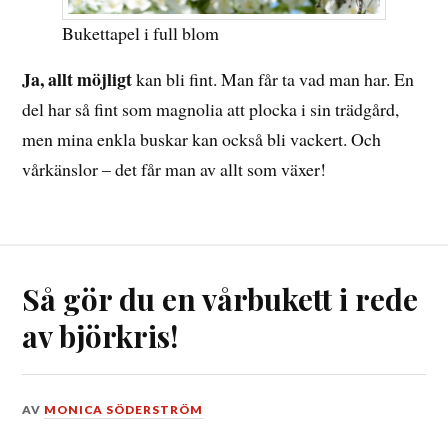
Bukettapel i full blom
Ja, allt möjligt
kan bli fint. Man får ta vad man har. En
del har så fint som magnolia att plocka i sin trädgård,
men mina enkla buskar kan också bli vackert. Och
vårkänslor – det får man av allt som växer!
Så gör du en vårbukett i rede
av björkris!
DEN
AV
MONICA SÖDERSTRÖM
9