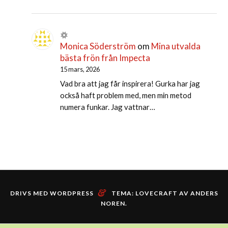
Monica Söderström
om
Mina utvalda
bästa frön från Impecta
15 mars, 2026
Vad bra att jag får inspirera! Gurka har jag
också haft problem med, men min metod
numera funkar. Jag vattnar…
&
DRIVS MED WORDPRESS
TEMA: LOVECRAFT AV
ANDERS
NOREN
.