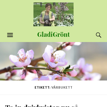
Hoppa
till
innehåll
GladiGrönt
S
MENY
ETIKETT:
VÅRBUKETT