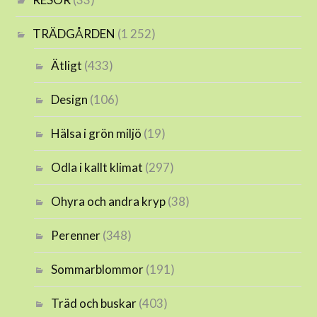
TRÄDGÅRDEN
(1 252)
Ätligt
(433)
Design
(106)
Hälsa i grön miljö
(19)
Odla i kallt klimat
(297)
Ohyra och andra kryp
(38)
Perenner
(348)
Sommarblommor
(191)
Träd och buskar
(403)