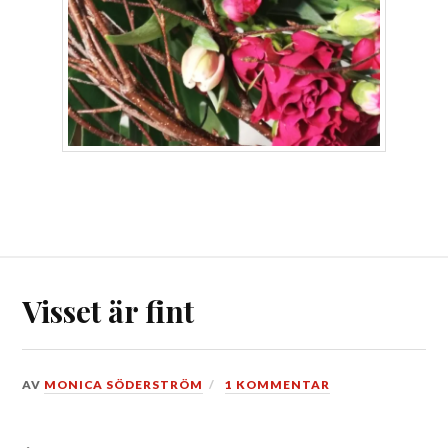
Visset är fint
DEN
AV
MONICA SÖDERSTRÖM
1 KOMMENTAR
13
MARS,