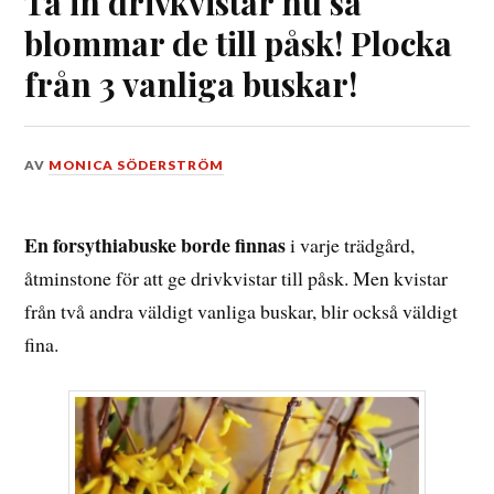
Ta in drivkvistar nu så
blommar de till påsk! Plocka
från 3 vanliga buskar!
DEN
AV
MONICA SÖDERSTRÖM
29
MARS,
2020
En forsythiabuske borde finnas
i varje trädgård,
åtminstone för att ge drivkvistar till påsk. Men kvistar
från två andra väldigt vanliga buskar, blir också väldigt
fina.