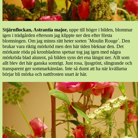
Stjärnflockan, Astrantia major,
uppe till höger i bilden, blommar
igen i trädgården eftersom jag klippte ner den efter första
blomningen. Om jag minns rätt heter sorten ´Moulin Rouge´. Den
brukar vara riktig mörkröd men den här tiden bleknar den. Det
mörkaste röda på kronbladens spetsar tog jag igen med några
mörkröda blad alunrot, på bilden syns det ena längst ner. Allt som
allt blev det här ganska somrigt. Just rosa, ljusgrönt, slingrande och
transparent ger sommarkänslan. Inte så dumt att ha när kvällarna
börjar bli mörka och nattfrosten snart är här.