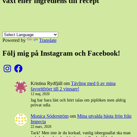
växt eller ingrediens till recept
Powered by
Translate
Följ mig på Instagram och Facebook!
Instagram
Facebook
Kristina Rydfjäll
om
Tävling med 6 av mina
favoritfröer till 2 vinnare!
12 maj, 2026
Jag har bara läst och hört talas om piplöken men aldrig
prövat odla.
Monica Söderström
om
Mina utvalda bästa frön från
Impecta
22 mars, 2026
Tack! Men inte är du korkad, vanlig isbergssallat ska man