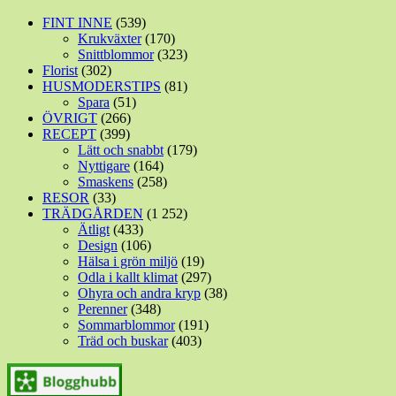
FINT INNE
(539)
Krukväxter
(170)
Snittblommor
(323)
Florist
(302)
HUSMODERSTIPS
(81)
Spara
(51)
ÖVRIGT
(266)
RECEPT
(399)
Lätt och snabbt
(179)
Nyttigare
(164)
Smaskens
(258)
RESOR
(33)
TRÄDGÅRDEN
(1 252)
Ätligt
(433)
Design
(106)
Hälsa i grön miljö
(19)
Odla i kallt klimat
(297)
Ohyra och andra kryp
(38)
Perenner
(348)
Sommarblommor
(191)
Träd och buskar
(403)