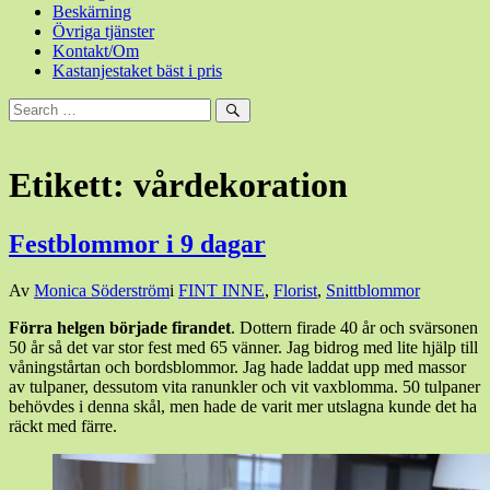
Beskärning
Övriga tjänster
Kontakt/Om
Kastanjestaket bäst i pris
Sök
efter:
Sök
Etikett:
vårdekoration
Festblommor i 9 dagar
Den
Av
Monica Söderström
i
FINT INNE
,
Florist
,
Snittblommor
10
Förra helgen började firandet
. Dottern firade 40 år och svärsonen
april,
50 år så det var stor fest med 65 vänner. Jag bidrog med lite hjälp till
2017
10
våningstårtan och bordsblommor. Jag hade laddat upp med massor
april,
av tulpaner, dessutom vita ranunkler och vit vaxblomma. 50 tulpaner
2017
behövdes i denna skål, men hade de varit mer utslagna kunde det ha
räckt med färre.