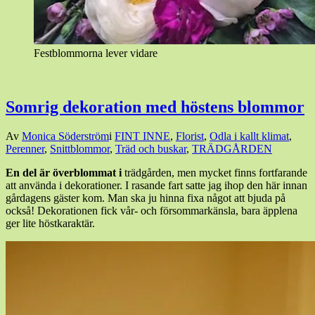
Festblommorna lever vidare
Somrig dekoration med höstens blommor
Den
Av
Monica Söderström
i
FINT INNE
,
Florist
,
Odla i kallt klimat
,
15
Perenner
,
Snittblommor
,
Träd och buskar
,
TRÄDGÅRDEN
september,
En del är överblommat i
trädgården, men mycket finns fortfarande
2014
15
att använda i dekorationer. I rasande fart satte jag ihop den här innan
september,
gårdagens gäster kom. Man ska ju hinna fixa något att bjuda på
2014
också! Dekorationen fick vår- och försommarkänsla, bara äpplena
ger lite höstkaraktär.