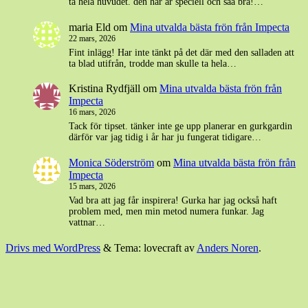
ta hela huvudet. den här är speciell och såå bra!…
maria Eld
om
Mina utvalda bästa frön från Impecta
22 mars, 2026
Fint inlägg! Har inte tänkt på det där med den salladen att
ta blad utifrån, trodde man skulle ta hela…
Kristina Rydfjäll
om
Mina utvalda bästa frön från
Impecta
16 mars, 2026
Tack för tipset. tänker inte ge upp planerar en gurkgardin
därför var jag tidig i år har ju fungerat tidigare…
Monica Söderström
om
Mina utvalda bästa frön från
Impecta
15 mars, 2026
Vad bra att jag får inspirera! Gurka har jag också haft
problem med, men min metod numera funkar. Jag
vattnar…
Drivs med WordPress
&
Tema: lovecraft av
Anders Noren
.