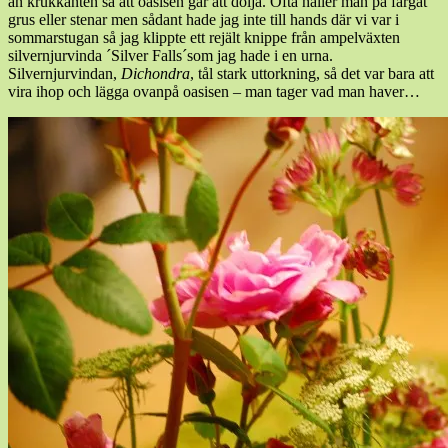
än krukkanten så att oasisen går att dölja. Ofta häller man på färgat
grus eller stenar men sådant hade jag inte till hands där vi var i
sommarstugan så jag klippte ett rejält knippe från ampelväxten
silvernjurvinda ´Silver Falls´som jag hade i en urna.
Silvernjurvindan,
Dichondra
, tål stark uttorkning, så det var bara att
vira ihop och lägga ovanpå oasisen – man tager vad man haver…