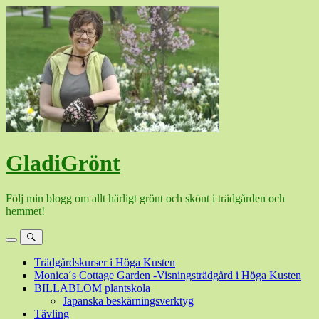
Hoppa
till
innehåll
GladiGrönt
Följ min blogg om allt härligt grönt och skönt i trädgården och
hemmet!
Meny
Sök
Trädgårdskurser i Höga Kusten
Monica´s Cottage Garden -Visningsträdgård i Höga Kusten
BILLABLOM plantskola
Japanska beskärningsverktyg
Tävling