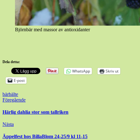
Björnbär med massor av antioxidanter
Dela detta:
WhatsApp
Skriv ut
E-post
bärbälte
Inläggsnavigering
Föregående
Härlig dahlia stor som tallriken
Nästa
Äppelfest hos BillaBlom 24-25/9 kl 11-15