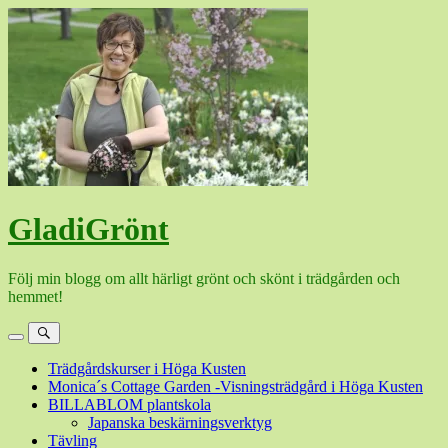
Hoppa
till
innehåll
GladiGrönt
Följ min blogg om allt härligt grönt och skönt i trädgården och
hemmet!
Meny
Sök
Trädgårdskurser i Höga Kusten
Monica´s Cottage Garden -Visningsträdgård i Höga Kusten
BILLABLOM plantskola
Japanska beskärningsverktyg
Tävling