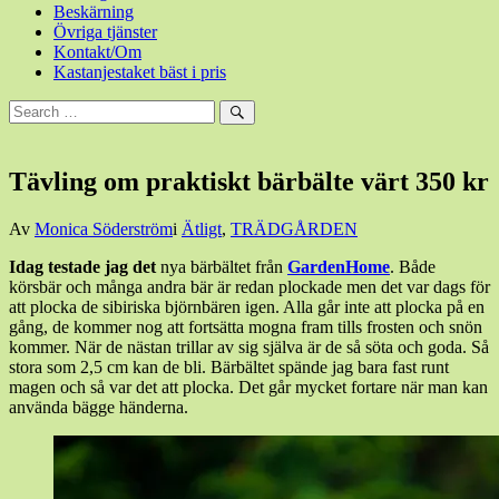
Beskärning
Övriga tjänster
Kontakt/Om
Kastanjestaket bäst i pris
Sök
efter:
Sök
Tävling om praktiskt bärbälte värt 350 kr
Den
Av
Monica Söderström
i
Ätligt
,
TRÄDGÅRDEN
18
Idag testade jag det
nya bärbältet från
GardenHome
. Både
september,
körsbär och många andra bär är redan plockade men det var dags för
2016
18
att plocka de sibiriska björnbären igen. Alla går inte att plocka på en
september,
gång, de kommer nog att fortsätta mogna fram tills frosten och snön
2016
kommer. När de nästan trillar av sig själva är de så söta och goda. Så
stora som 2,5 cm kan de bli. Bärbältet spände jag bara fast runt
magen och så var det att plocka. Det går mycket fortare när man kan
använda bägge händerna.