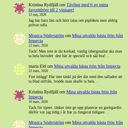
Kristina Rydfjäll
om
Tävling med 6 av mina
favoritfröer till 2 vinnare!
12 maj, 2026
Jag har bara läst och hört talas om piplöken men aldrig
prövat odla.
Monica Söderström
om
Mina utvalda bästa frön från
Impecta
22 mars, 2026
Tack! Men inte är du korkad, vanlig isbergssallat ska man
ta hela huvudet. den här är speciell och såå bra!…
maria Eld
om
Mina utvalda bästa frön från Impecta
22 mars, 2026
Fint inlägg! Har inte tänkt på det där med den salladen att
ta blad utifrån, trodde man skulle ta hela…
Kristina Rydfjäll
om
Mina utvalda bästa frön från
Impecta
16 mars, 2026
Tack för tipset. tänker inte ge upp planerar en gurkgardin
därför var jag tidig i år har ju fungerat tidigare…
Monica Söderström
om
Mina utvalda bästa frön från
Impecta