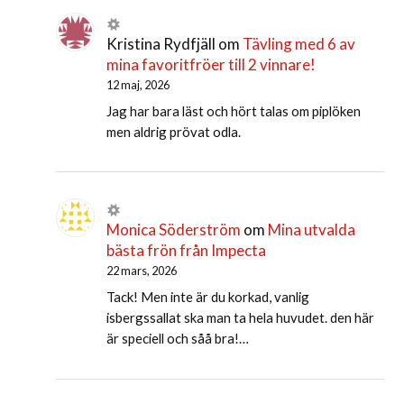
Kristina Rydfjäll
om
Tävling med 6 av
mina favoritfröer till 2 vinnare!
12 maj, 2026
Jag har bara läst och hört talas om piplöken
men aldrig prövat odla.
Monica Söderström
om
Mina utvalda
bästa frön från Impecta
22 mars, 2026
Tack! Men inte är du korkad, vanlig
isbergssallat ska man ta hela huvudet. den här
är speciell och såå bra!…