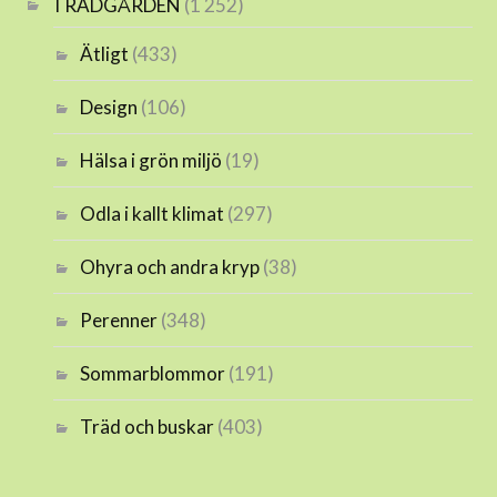
TRÄDGÅRDEN
(1 252)
Ätligt
(433)
Design
(106)
Hälsa i grön miljö
(19)
Odla i kallt klimat
(297)
Ohyra och andra kryp
(38)
Perenner
(348)
Sommarblommor
(191)
Träd och buskar
(403)