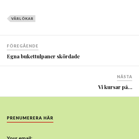
VÅRLÖKAR
Inläggsnavigering
FÖREGÅENDE
Egna bukettulpaner skördade
NÄSTA
Vi kursar på…
PRENUMERERA HÄR
Your email: