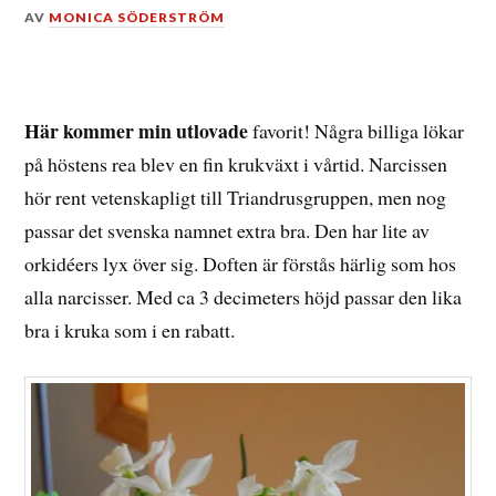
DEN
AV
MONICA SÖDERSTRÖM
15
APRIL,
2015
Här kommer min utlovade
favorit! Några billiga lökar
på höstens rea blev en fin krukväxt i vårtid. Narcissen
hör rent vetenskapligt till Triandrusgruppen, men nog
passar det svenska namnet extra bra. Den har lite av
orkidéers lyx över sig. Doften är förstås härlig som hos
alla narcisser. Med ca 3 decimeters höjd passar den lika
bra i kruka som i en rabatt.