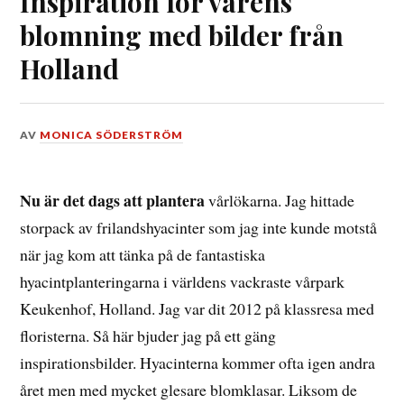
Inspiration för vårens
blomning med bilder från
Holland
DEN
AV
MONICA SÖDERSTRÖM
26
SEPTEMBER,
2018
Nu är det dags att plantera
vårlökarna. Jag hittade
storpack av frilandshyacinter som jag inte kunde motstå
när jag kom att tänka på de fantastiska
hyacintplanteringarna i världens vackraste vårpark
Keukenhof, Holland. Jag var dit 2012 på klassresa med
floristerna. Så här bjuder jag på ett gäng
inspirationsbilder. Hyacinterna kommer ofta igen andra
året men med mycket glesare blomklasar. Liksom de