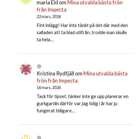
maria Eld
om
Mina utvalda bästa frön
från Impecta
22 mars, 2026
Fint inlägg! Har inte tänkt på det där med den
salladen att ta blad utifrån, trodde man skulle
ta hela…
Kristina Rydfjäll
om
Mina utvalda bästa
frön från Impecta
16 mars, 2026
Tack för tipset. tänker inte ge upp planerar en
gurkgardin därför var jag tidig i år har ju
fungerat tidigare…