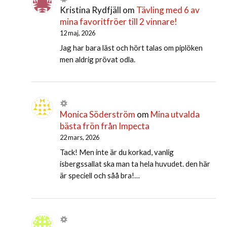
Kristina Rydfjäll
om
Tävling med 6 av
mina favoritfröer till 2 vinnare!
12 maj, 2026
Jag har bara läst och hört talas om piplöken
men aldrig prövat odla.
Monica Söderström
om
Mina utvalda
bästa frön från Impecta
22 mars, 2026
Tack! Men inte är du korkad, vanlig
isbergssallat ska man ta hela huvudet. den här
är speciell och såå bra!…