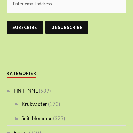
KATEGORIER
FINT INNE
(539)
Krukväxter
(170)
Snittblommor
(323)
Florist
(302)