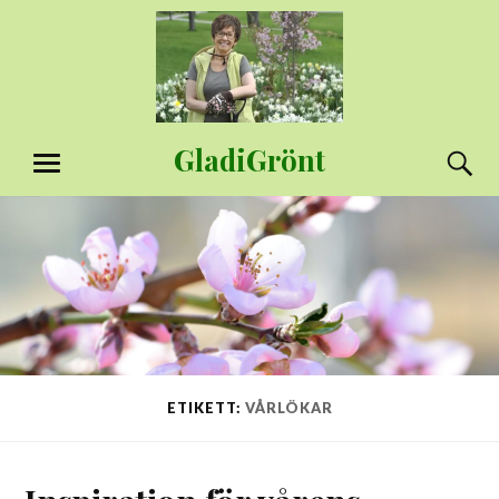
Hoppa
till
innehåll
GladiGrönt
S
MENY
ETIKETT:
VÅRLÖKAR