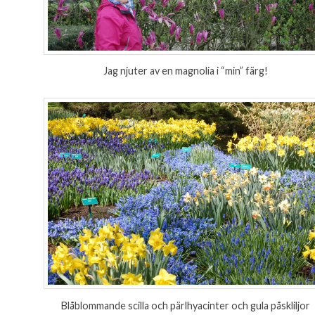
Jag njuter av en magnolia i “min” färg!
Blåblommande scilla och pärlhyacinter och gula påskliljor