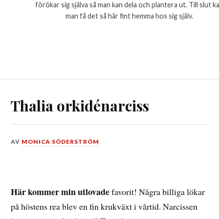
förökar sig själva så man kan dela och plantera ut. Till slut k
man få det så här fint hemma hos sig själv.
Thalia orkidénarciss
DEN
AV
MONICA SÖDERSTRÖM
15
APRIL,
2015
Här kommer min utlovade
favorit! Några billiga lökar
på höstens rea blev en fin krukväxt i vårtid. Narcissen