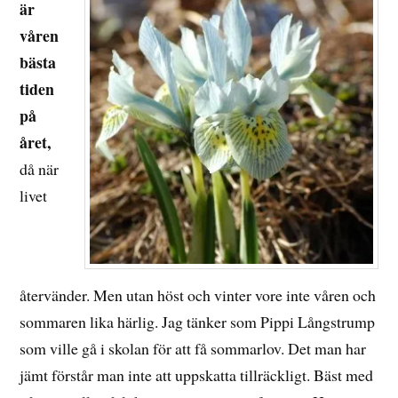
är
våren
bästa
tiden
på
året,
då när
livet
återvänder. Men utan höst och vinter vore inte våren och
sommaren lika härlig. Jag tänker som Pippi Långstrump
som ville gå i skolan för att få sommarlov. Det man har
jämt förstår man inte att uppskatta tillräckligt. Bäst med