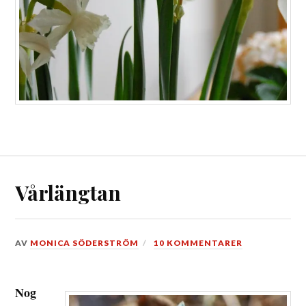
Vårlängtan
DEN
AV
MONICA SÖDERSTRÖM
10 KOMMENTARER
6
FEBRUARI,
2015
Nog