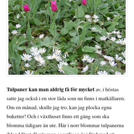
Tulpaner kan man aldrig få för
mycket
av, i höstas
satte jag också i en stor låda som nu finns i matkällaren.
Om en månad, skulle jag tro, kan jag plocka egna
buketter! Och i växthuset finns ett gäng som ska
blomma tidigare än ute. Här i norr blommar tulpanerna
ibland först då när man egentligen är i färd med att