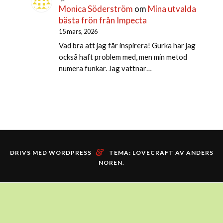
Monica Söderström
om
Mina utvalda
bästa frön från Impecta
15 mars, 2026
Vad bra att jag får inspirera! Gurka har jag
också haft problem med, men min metod
numera funkar. Jag vattnar…
&
DRIVS MED WORDPRESS
TEMA: LOVECRAFT AV
ANDERS
NOREN
.