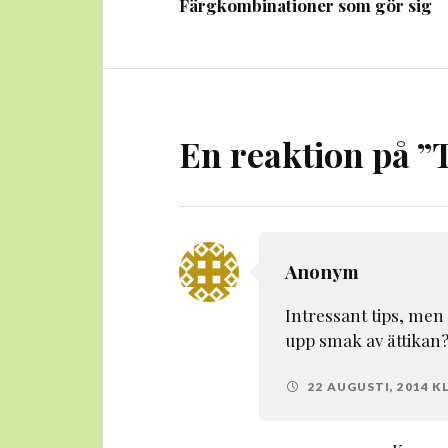
Färgkombinationer som gör sig
En reaktion på ”
Anonym
Intressant tips, men 
upp smak av ättikan
22 AUGUSTI, 2014 KL