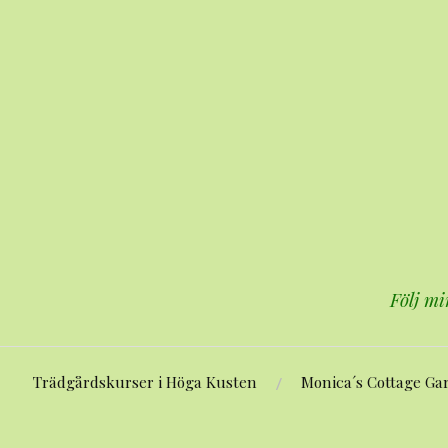
Hoppa
till
innehåll
Följ mi
Trädgårdskurser i Höga Kusten
Monica´s Cottage Ga