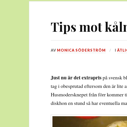
Tips mot kå
DEN
AV
MONICA SÖDERSTRÖM
I
ÄTLI
21
AUGUSTI,
2014
Just nu är det extrapris
på svensk blo
tag i obesprutad eftersom den är lite
Husmodersknepet från förr kommer till
diskhon en stund så har eventuella mas