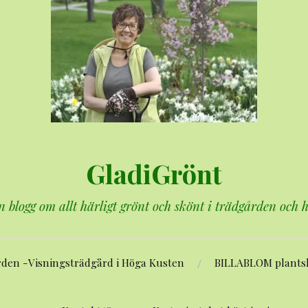
GladiGrönt
n blogg om allt härligt grönt och skönt i trädgården och
rden -Visningsträdgård i Höga Kusten
BILLABLOM plants