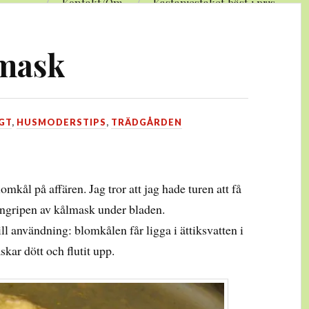
Kontakt/Om
Kastanjestaket bäst i pris
lmask
GT
,
HUSMODERSTIPS
,
TRÄDGÅRDEN
mkål på affären. Jag tror att jag hade turen att få
 angripen av kålmask under bladen.
 användning: blomkålen får ligga i ättiksvatten i
kar dött och flutit upp.