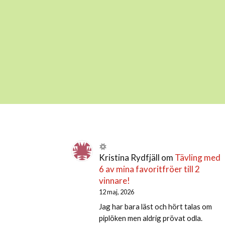
Kristina Rydfjäll
om
Tävling med
6 av mina favoritfröer till 2
vinnare!
12 maj, 2026
Jag har bara läst och hört talas om
piplöken men aldrig prövat odla.