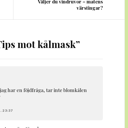
Väljer du vindruvor – matens
värstingar?
Tips mot kålmask
”
jag har en föjdfråga, tar inte blomkålen
?
. 23:37