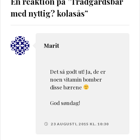
En reaktion på ”
Trädgårdsbär
med nyttig? kolasås
”
Marit
Det så godt ut! Ja, de er
noen vitamin bomber
disse bærene
God søndag!
23 AUGUSTI, 2015 KL. 10:30