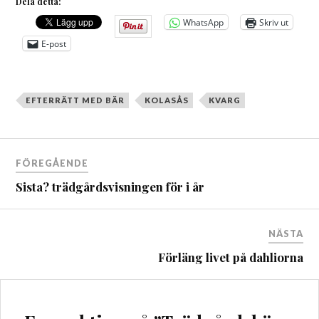
Dela detta:
WhatsApp
Skriv ut
E-post
EFTERRÄTT MED BÄR
KOLASÅS
KVARG
Inläggsnavigering
FÖREGÅENDE
Sista? trädgårdsvisningen för i år
NÄSTA
Förläng livet på dahliorna