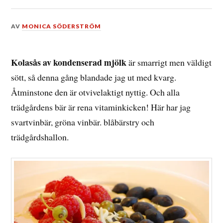
DEN
AV
MONICA SÖDERSTRÖM
22
AUGUSTI,
2015
Kolasås av kondenserad mjölk
är smarrigt men väldigt
sött, så denna gång blandade jag ut med kvarg.
Åtminstone den är otvivelaktigt nyttig. Och alla
trädgårdens bär är rena vitaminkicken! Här har jag
svartvinbär, gröna vinbär. blåbärstry och
trädgårdshallon.