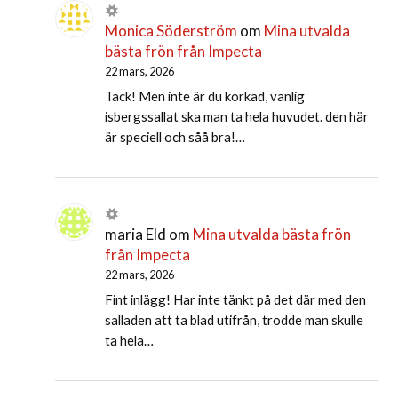
Monica Söderström
om
Mina utvalda
bästa frön från Impecta
22 mars, 2026
Tack! Men inte är du korkad, vanlig
isbergssallat ska man ta hela huvudet. den här
är speciell och såå bra!…
maria Eld
om
Mina utvalda bästa frön
från Impecta
22 mars, 2026
Fint inlägg! Har inte tänkt på det där med den
salladen att ta blad utifrån, trodde man skulle
ta hela…