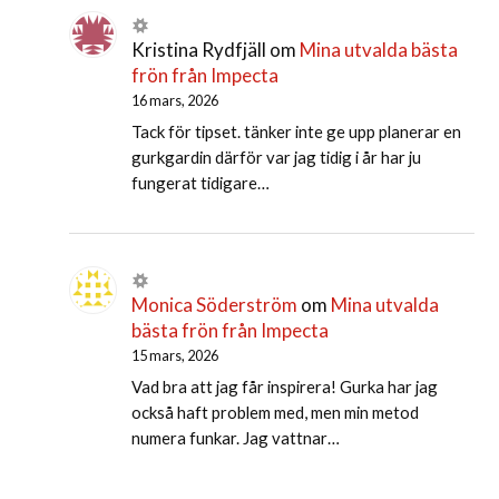
Kristina Rydfjäll
om
Mina utvalda bästa
frön från Impecta
16 mars, 2026
Tack för tipset. tänker inte ge upp planerar en
gurkgardin därför var jag tidig i år har ju
fungerat tidigare…
Monica Söderström
om
Mina utvalda
bästa frön från Impecta
15 mars, 2026
Vad bra att jag får inspirera! Gurka har jag
också haft problem med, men min metod
numera funkar. Jag vattnar…