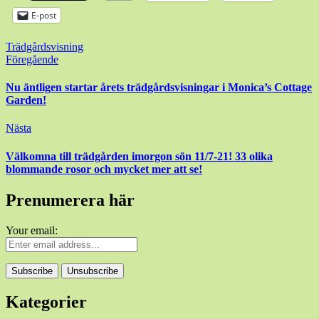
E-post
Trädgårdsvisning
Inläggsnavigering
Föregående
Nu äntligen startar årets trädgårdsvisningar i Monica’s Cottage
Garden!
Nästa
Välkomna till trädgården imorgon sön 11/7-21! 33 olika
blommande rosor och mycket mer att se!
Prenumerera här
Your email:
Kategorier