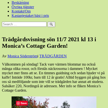
Beskärning
Övriga tjänster
Kontakt/Om
Kastanjestaket bäst i pris
Sök
efter:
Sök
Trädgårdsvisning sön 11/7 2021 kl 13 i
Monica’s Cottage Garden!
Den
Av
Monica Söderström
i
TRÄDGÅRDEN
8
Välkommen på söndag! Tack vare värmen blommar nu också
juli,
många olika rosor, och förstås näckrosorna i dammen ! Mycket
2021
8
mycket mer finns att se. En timmes guidning och sedan bjuder vi på
juli,
kaffe! Inträde 100kr, barn till 12 år gratis! Alltid byggen på gång hos
2021
oss så medföljande som inte vill se trädgården har annat att studera.
Salsåker 220, Nordingrå är adressen. Mer info se fliken Monica’s
Cottage Garden.
Save