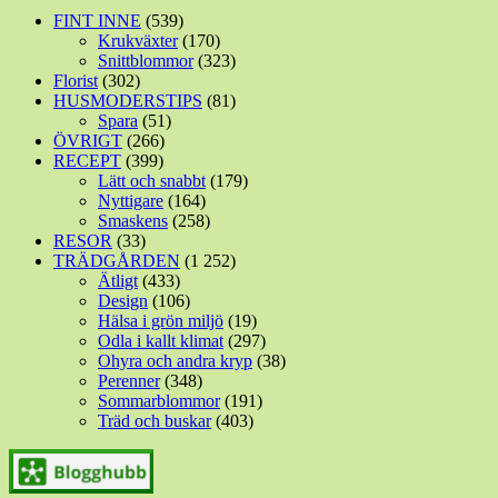
FINT INNE
(539)
Krukväxter
(170)
Snittblommor
(323)
Florist
(302)
HUSMODERSTIPS
(81)
Spara
(51)
ÖVRIGT
(266)
RECEPT
(399)
Lätt och snabbt
(179)
Nyttigare
(164)
Smaskens
(258)
RESOR
(33)
TRÄDGÅRDEN
(1 252)
Ätligt
(433)
Design
(106)
Hälsa i grön miljö
(19)
Odla i kallt klimat
(297)
Ohyra och andra kryp
(38)
Perenner
(348)
Sommarblommor
(191)
Träd och buskar
(403)