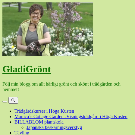
Hoppa
till
innehåll
GladiGrönt
Följ min blogg om allt härligt grönt och skönt i trädgården och
hemmet!
Meny
Sök
Trädgårdskurser i Höga Kusten
Monica´s Cottage Garden -Visningsträdgård i Höga Kusten
BILLABLOM plantskola
Japanska beskärningsverktyg
Tävling