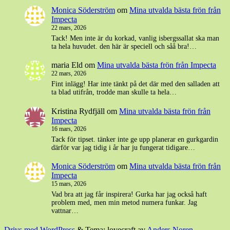
Monica Söderström
om
Mina utvalda bästa frön från
Impecta
22 mars, 2026
Tack! Men inte är du korkad, vanlig isbergssallat ska man
ta hela huvudet. den här är speciell och såå bra!…
maria Eld
om
Mina utvalda bästa frön från Impecta
22 mars, 2026
Fint inlägg! Har inte tänkt på det där med den salladen att
ta blad utifrån, trodde man skulle ta hela…
Kristina Rydfjäll
om
Mina utvalda bästa frön från
Impecta
16 mars, 2026
Tack för tipset. tänker inte ge upp planerar en gurkgardin
därför var jag tidig i år har ju fungerat tidigare…
Monica Söderström
om
Mina utvalda bästa frön från
Impecta
15 mars, 2026
Vad bra att jag får inspirera! Gurka har jag också haft
problem med, men min metod numera funkar. Jag
vattnar…
Drivs med WordPress
&
Tema: lovecraft av
Anders Noren
.