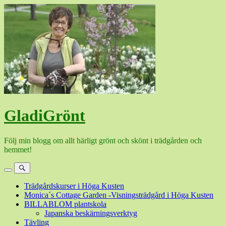
Hoppa
till
innehåll
GladiGrönt
Följ min blogg om allt härligt grönt och skönt i trädgården och
hemmet!
Meny
Sök
Trädgårdskurser i Höga Kusten
Monica´s Cottage Garden -Visningsträdgård i Höga Kusten
BILLABLOM plantskola
Japanska beskärningsverktyg
Tävling