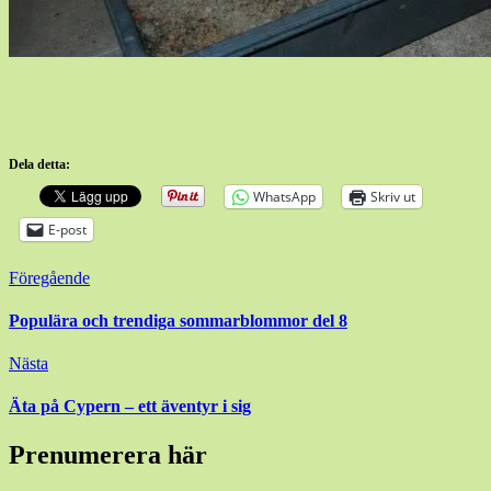
Dela detta:
WhatsApp
Skriv ut
E-post
Inläggsnavigering
Föregående
Populära och trendiga sommarblommor del 8
Nästa
Äta på Cypern – ett äventyr i sig
Prenumerera här