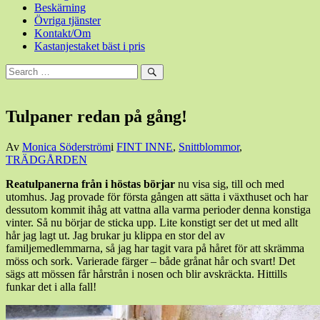
Beskärning
Övriga tjänster
Kontakt/Om
Kastanjestaket bäst i pris
Sök
efter:
Sök
Tulpaner redan på gång!
Den
Av
Monica Söderström
i
FINT INNE
,
Snittblommor
,
18
TRÄDGÅRDEN
mars,
Reatulpanerna från i höstas börjar
nu visa sig, till och med
2015
18
utomhus. Jag provade för första gången att sätta i växthuset och har
mars,
dessutom kommit ihåg att vattna alla varma perioder denna konstiga
2015
vinter. Så nu börjar de sticka upp. Lite konstigt ser det ut med allt
hår jag lagt ut. Jag brukar ju klippa en stor del av
familjemedlemmarna, så jag har tagit vara på håret för att skrämma
möss och sork. Varierade färger – både grånat hår och svart! Det
sägs att mössen får hårstrån i nosen och blir avskräckta. Hittills
funkar det i alla fall!