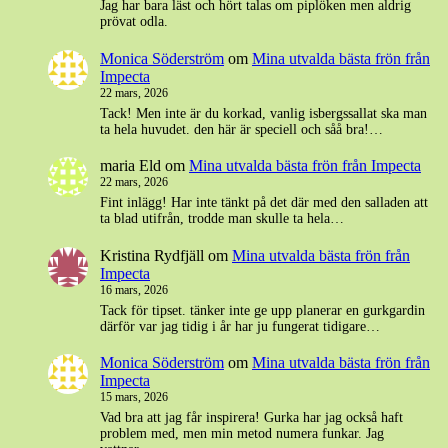
Jag har bara läst och hört talas om piplöken men aldrig
prövat odla.
Monica Söderström
om
Mina utvalda bästa frön från
Impecta
22 mars, 2026
Tack! Men inte är du korkad, vanlig isbergssallat ska man
ta hela huvudet. den här är speciell och såå bra!…
maria Eld
om
Mina utvalda bästa frön från Impecta
22 mars, 2026
Fint inlägg! Har inte tänkt på det där med den salladen att
ta blad utifrån, trodde man skulle ta hela…
Kristina Rydfjäll
om
Mina utvalda bästa frön från
Impecta
16 mars, 2026
Tack för tipset. tänker inte ge upp planerar en gurkgardin
därför var jag tidig i år har ju fungerat tidigare…
Monica Söderström
om
Mina utvalda bästa frön från
Impecta
15 mars, 2026
Vad bra att jag får inspirera! Gurka har jag också haft
problem med, men min metod numera funkar. Jag