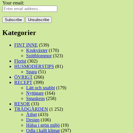
Your email:
Kategorier
FINT INNE
(539)
Krukväxter
(170)
Snittblommor
(323)
Florist
(302)
HUSMODERSTIPS
(81)
Spara
(51)
ÖVRIGT
(266)
RECEPT
(399)
Lätt och snabbt
(179)
Nyttigare
(164)
Smaskens
(258)
RESOR
(33)
TRÄDGÅRDEN
(1 252)
Ätligt
(433)
Design
(106)
Hälsa i grön miljö
(19)
Odla i kallt klimat
(297)