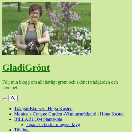
Hoppa
till
innehåll
GladiGrönt
Följ min blogg om allt härligt grönt och skönt i trädgården och
hemmet!
Meny
Sök
Trädgårdskurser i Höga Kusten
Monica´s Cottage Garden -Visningsträdgård i Höga Kusten
BILLABLOM plantskola
Japanska beskärningsverktyg
Tävling