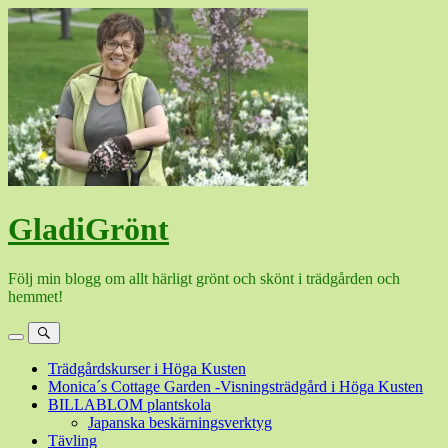
Hoppa
till
innehåll
GladiGrönt
Följ min blogg om allt härligt grönt och skönt i trädgården och
hemmet!
Meny
Sök
Trädgårdskurser i Höga Kusten
Monica´s Cottage Garden -Visningsträdgård i Höga Kusten
BILLABLOM plantskola
Japanska beskärningsverktyg
Tävling