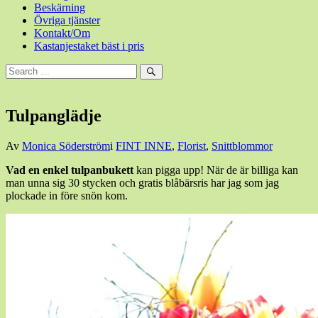
Beskärning
Övriga tjänster
Kontakt/Om
Kastanjestaket bäst i pris
Sök
efter:
Sök
Tulpanglädje
Den
Av
Monica Söderström
i
FINT INNE
,
Florist
,
Snittblommor
21
Vad en enkel tulpanbukett
kan pigga upp! När de är billiga kan
februari,
man unna sig 30 stycken och gratis blåbärsris har jag som jag
2015
plockade in före snön kom.