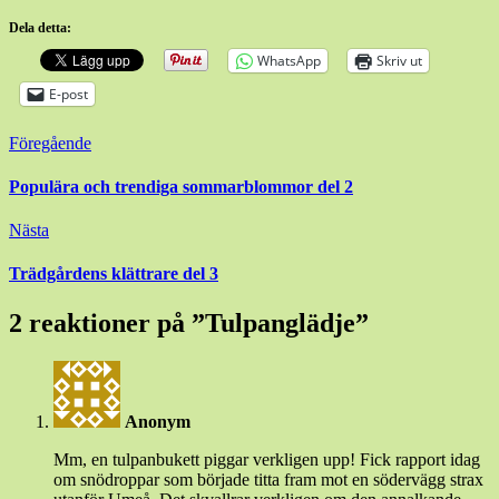
Dela detta:
WhatsApp
Skriv ut
E-post
Inläggsnavigering
Föregående
Populära och trendiga sommarblommor del 2
Nästa
Trädgårdens klättrare del 3
2 reaktioner på ”
Tulpanglädje
”
Anonym
Mm, en tulpanbukett piggar verkligen upp! Fick rapport idag
om snödroppar som började titta fram mot en södervägg strax