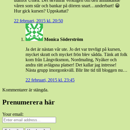
utanför Umeå. Det skvallrar verkligen om den annalkande
våren som står och bankar på dörren snart…underbart! 😀
Hur gick kursen? Uppskattat?
22 februari, 2015 kl. 20:50
Monica Söderström
Ja det är nästan vår ute. Jo det var trevligt på kursen,
mycket skratt och mycket frön blev sådda. Tänk att folk
kom från Långviksmon, Nordmaling, Nyåker och
andra rätt avlägsna platser! Det kallar jag intresse!
Nästa grupp imorgonkväll. Blir lite tid till bloggen nu…
22 februari, 2015 kl. 23:45
Kommentarer är stängda.
Prenumerera här
Your email: