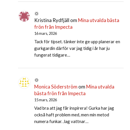
Kristina Rydfjäll
om
Mina utvalda bästa
frön från Impecta
16 mars, 2026
Tack för tipset. tänker inte ge upp planerar en
gurkgardin därför var jag tidig i år har ju
fungerat tidigare…
Monica Söderström
om
Mina utvalda
bästa frön från Impecta
15 mars, 2026
Vad bra att jag får inspirera! Gurka har jag
också haft problem med, men min metod
numera funkar. Jag vattnar…