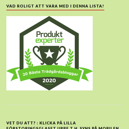
VAD ROLIGT ATT VARA MED I DENNA LISTA!
VET DU ATT? : KLICKA PÅ LILLA
FÖRSTORINGSGLASET UPPE T H, SYNS PÅ MOBILEN,