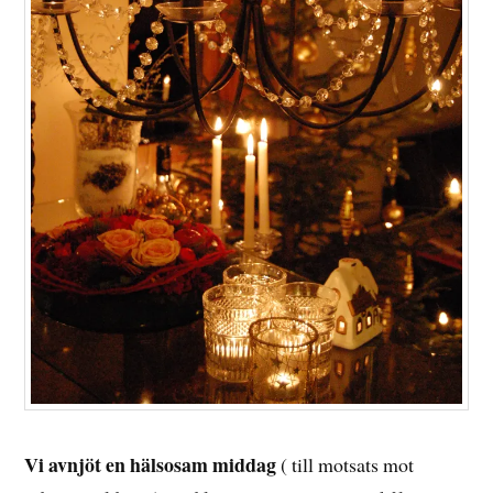
Vi avnjöt en hälsosam middag
( till motsats mot