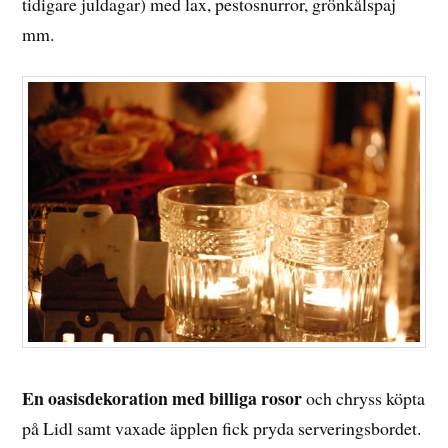
tidigare juldagar) med lax, pestosnurror, grönkålspaj
mm.
En oasisdekoration med billiga rosor
och chryss köpta
på Lidl samt vaxade äpplen fick pryda serveringsbordet.