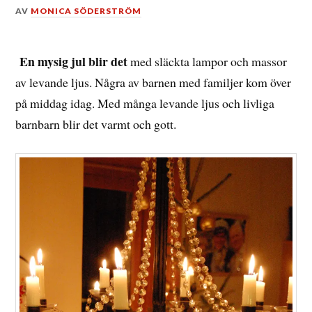
DEN
AV
MONICA SÖDERSTRÖM
27
DECEMBER,
2013
En mysig jul blir det
med släckta lampor och massor
av levande ljus. Några av barnen med familjer kom över
på middag idag. Med många levande ljus och livliga
barnbarn blir det varmt och gott.