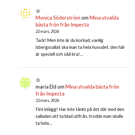
Monica Söderström
om
Mina utvalda
bästa frön från Impecta
22 mars, 2026
Tack! Men inte är du korkad, vanlig
isbergssallat ska man ta hela huvudet. den här
är speciell och såå bra!…
maria Eld
om
Mina utvalda bästa frön
från Impecta
22 mars, 2026
Fint inlägg! Har inte tänkt på det där med den
salladen att ta blad utifrån, trodde man skulle
ta hela…