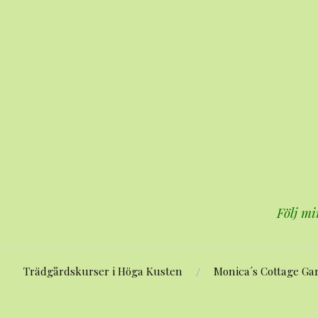
Hoppa
till
innehåll
Följ mi
Trädgårdskurser i Höga Kusten
Monica´s Cottage Ga