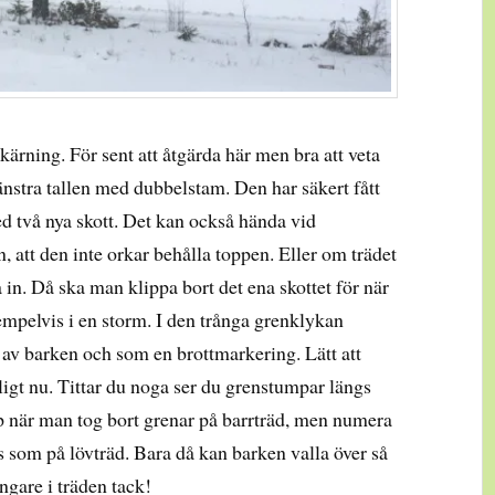
skärning. För sent att åtgärda här men bra att veta
nstra tallen med dubbelstam. Den har säkert fått
d två nya skott. Det kan också hända vid
 att den inte orkar behålla toppen. Eller om trädet
a in. Då ska man klippa bort det ena skottet för när
empelvis i en storm. I den trånga grenklykan
 av barken och som en brottmarkering. Lätt att
igt nu. Tittar du noga ser du grenstumpar längs
när man tog bort grenar på barrträd, men numera
s som på lövträd. Bara då kan barken valla över så
ngare i träden tack!