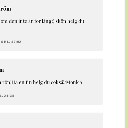
tröm
g om den inte är för lång;) skön helg du
6 KL. 17:02
öm
a rön!Ha en fin helg du cokså!/Monica
. 21:36