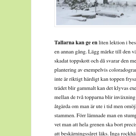
Tallarna kan ge en
liten lektion i be
en annan gång. Lägg märke till den vä
skadat toppskott och då svarar den me
plantering av exempelvis coloradogran,
inte är riktigt härdigt kan toppen frys
trädet blir gammalt kan det klyvas ex
mellan de två topparna blir inväxning
åtgärda om man är ute i tid men omöjl
stammen. Förr lämnade man en stump 
vet man att hela grenen ska bort preci
att beskärningssåret läks. Inga rockhä