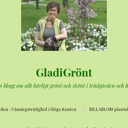
GladiGrönt
n blogg om allt härligt grönt och skönt i trädgården och
rden -Visningsträdgård i Höga Kusten
BILLABLOM plants