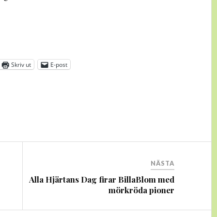
Skriv ut
E-post
NÄSTA
Alla Hjärtans Dag firar BillaBlom med
mörkröda pioner