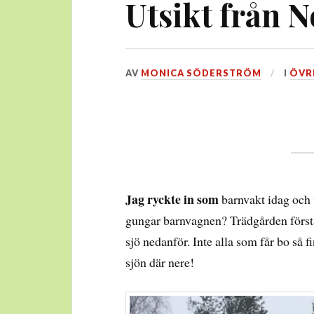
Utsikt från 
DEN
AV
MONICA SÖDERSTRÖM
I
ÖVR
12
FEBRUARI,
2016
Jag ryckte in som
barnvakt idag och v
gungar barnvagnen? Trädgården förstås
sjö nedanför. Inte alla som får bo så f
sjön där nere!