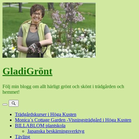
Hoppa
till
innehåll
GladiGrönt
Följ min blogg om allt härligt grönt och skönt i trädgården och
hemmet!
Meny
Sök
Trädgårdskurser i Höga Kusten
Monica´s Cottage Garden -Visningsträdgård i Höga Kusten
BILLABLOM plantskola
Japanska beskärningsverktyg
Tävling