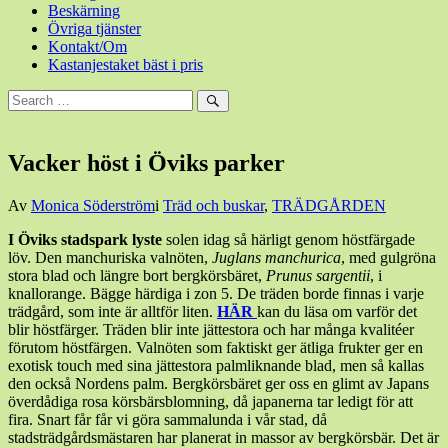
Beskärning
Övriga tjänster
Kontakt/Om
Kastanjestaket bäst i pris
Sök
efter:
Sök
Vacker höst i Öviks parker
Den
Av
Monica Söderström
i
Träd och buskar
,
TRÄDGÅRDEN
14
I Öviks stadspark lyste
solen idag så härligt genom höstfärgade
oktober,
löv. Den manchuriska valnöten,
Juglans manchurica
, med gulgröna
2015
14
stora blad och längre bort bergkörsbäret,
Prunus sargentii
, i
oktober,
knallorange. Bägge härdiga i zon 5. De träden borde finnas i varje
2015
trädgård, som inte är alltför liten.
HÄR
kan du läsa om varför det
blir höstfärger. Träden blir inte jättestora och har många kvalitéer
förutom höstfärgen. Valnöten som faktiskt ger ätliga frukter ger en
exotisk touch med sina jättestora palmliknande blad, men så kallas
den också Nordens palm. Bergkörsbäret ger oss en glimt av Japans
överdådiga rosa körsbärsblomning, då japanerna tar ledigt för att
fira. Snart får får vi göra sammalunda i vår stad, då
stadsträdgårdsmästaren har planerat in massor av bergkörsbär. Det är