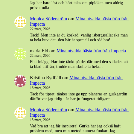
Jag har bara läst och hört talas om piplöken men aldrig
prövat odla.
Monica Söderström
om
Mina utvalda bästa frön från
Impecta
22 mars, 2026
Tack! Men inte är du korkad, vanlig isbergssallat ska man
ta hela huvudet. den här är speciell och såå bra!…
maria Eld
om
Mina utvalda bästa frön från Impecta
22 mars, 2026
Fint inlägg! Har inte tänkt på det där med den salladen att
ta blad utifrån, trodde man skulle ta hela…
Kristina Rydfjäll
om
Mina utvalda bästa frön från
Impecta
16 mars, 2026
Tack för tipset. tänker inte ge upp planerar en gurkgardin
därför var jag tidig i år har ju fungerat tidigare…
Monica Söderström
om
Mina utvalda bästa frön från
Impecta
15 mars, 2026
Vad bra att jag får inspirera! Gurka har jag också haft
problem med, men min metod numera funkar. Jag