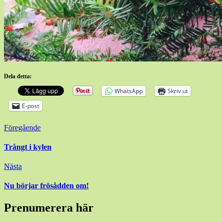
Dela detta:
WhatsApp
Skriv ut
E-post
Inläggsnavigering
Föregående
Trångt i kylen
Nästa
Nu börjar frösådden om!
Prenumerera här