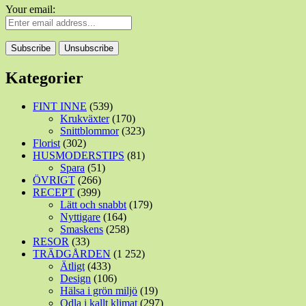
Your email:
Kategorier
FINT INNE
(539)
Krukväxter
(170)
Snittblommor
(323)
Florist
(302)
HUSMODERSTIPS
(81)
Spara
(51)
ÖVRIGT
(266)
RECEPT
(399)
Lätt och snabbt
(179)
Nyttigare
(164)
Smaskens
(258)
RESOR
(33)
TRÄDGÅRDEN
(1 252)
Ätligt
(433)
Design
(106)
Hälsa i grön miljö
(19)
Odla i kallt klimat
(297)