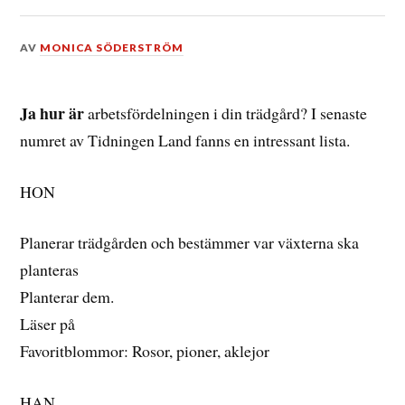
DEN
AV
MONICA SÖDERSTRÖM
12
MAJ,
2013
Ja hur är
arbetsfördelningen i din trädgård? I senaste
numret av Tidningen Land fanns en intressant lista.
HON
Planerar trädgården och bestämmer var växterna ska
planteras
Planterar dem.
Läser på
Favoritblommor: Rosor, pioner, aklejor
HAN