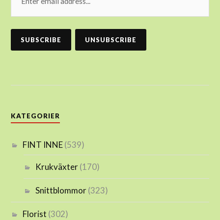
KATEGORIER
FINT INNE
(539)
Krukväxter
(170)
Snittblommor
(323)
Florist
(302)