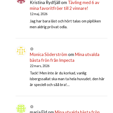
Kristina Rydfjäll
om
Tävling med 6 av
mina favoritfröer till 2 vinnare!
12 maj, 2026
Jag har bara läst och hört talas om piplöken
men aldrig prövat odla.
Monica Söderström
om
Mina utvalda
bästa frön från Impecta
22 mars, 2026
Tack! Men inte är du korkad, vanlig
isbergssallat ska man ta hela huvudet. den här
är speciell och såå bra!…
maria Eld
om
Mina utvalda bästa frön