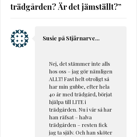
trädgården? Är det jämställt?
”
Susie på Stjärnarve...
Nej, det stämmer inte alls
hos oss – jag gör nämligen
ALLT! Fast helt otroligt så
har min gubbe, efter hela
40 år med trädgård, börjat
hjälpa till LITE i
trädgården. Nu i vår så har
han räfsat – halva
trädgården – resten fick
jag ta själv. Och han sköter