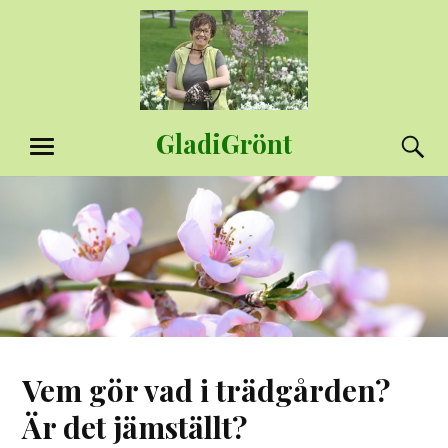
Hoppa
till
innehåll
GladiGrönt
S
MENY
Vem gör vad i trädgården?
Är det jämställt?