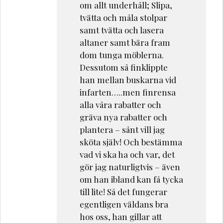
om allt underhåll; Slipa,
tvätta och måla stolpar
samt tvätta och lasera
altaner samt bära fram
dom tunga möblerna.
Dessutom så finklippte
han mellan buskarna vid
infarten…..men finrensa
alla våra rabatter och
gräva nya rabatter och
plantera – sånt vill jag
sköta själv! Och bestämma
vad vi ska ha och var, det
gör jag naturligtvis – även
om han ibland kan få tycka
till lite! Så det fungerar
egentligen väldans bra
hos oss, han gillar att