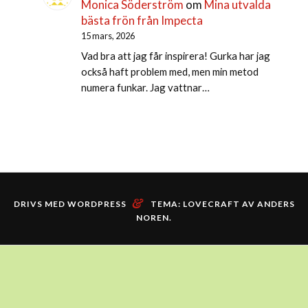
Monica Söderström
om
Mina utvalda
bästa frön från Impecta
15 mars, 2026
Vad bra att jag får inspirera! Gurka har jag
också haft problem med, men min metod
numera funkar. Jag vattnar…
&
DRIVS MED WORDPRESS
TEMA: LOVECRAFT AV
ANDERS
NOREN
.