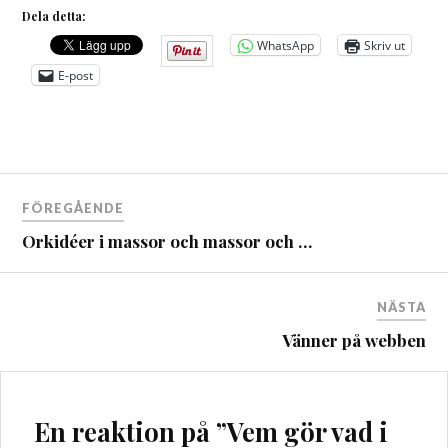
Dela detta:
WhatsApp
Skriv ut
E-post
Inläggsnavigering
FÖREGÅENDE
Orkidéer i massor och massor och …
NÄSTA
Vänner på webben
En reaktion på ”
Vem gör vad i