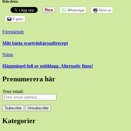
Dela detta:
WhatsApp
Skriv ut
E-post
Inläggsnavigering
Föregående
Mitt bästa svartvinbärssaftrecept
Nästa
Häggmispel full av mjöldagg. Alternativ finns!
Prenumerera här
Your email:
Kategorier