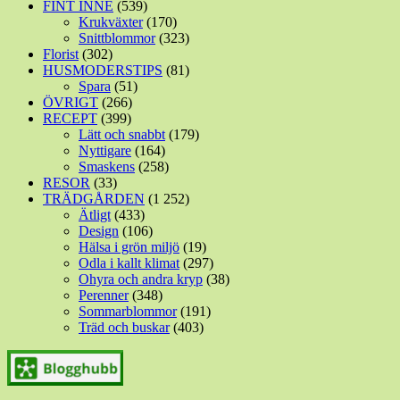
FINT INNE
(539)
Krukväxter
(170)
Snittblommor
(323)
Florist
(302)
HUSMODERSTIPS
(81)
Spara
(51)
ÖVRIGT
(266)
RECEPT
(399)
Lätt och snabbt
(179)
Nyttigare
(164)
Smaskens
(258)
RESOR
(33)
TRÄDGÅRDEN
(1 252)
Ätligt
(433)
Design
(106)
Hälsa i grön miljö
(19)
Odla i kallt klimat
(297)
Ohyra och andra kryp
(38)
Perenner
(348)
Sommarblommor
(191)
Träd och buskar
(403)