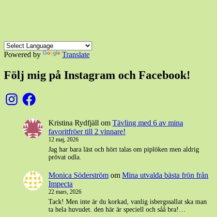
Powered by
Translate
Följ mig på Instagram och Facebook!
Instagram
Facebook
Kristina Rydfjäll
om
Tävling med 6 av mina
favoritfröer till 2 vinnare!
12 maj, 2026
Jag har bara läst och hört talas om piplöken men aldrig
prövat odla.
Monica Söderström
om
Mina utvalda bästa frön från
Impecta
22 mars, 2026
Tack! Men inte är du korkad, vanlig isbergssallat ska man
ta hela huvudet. den här är speciell och såå bra!…