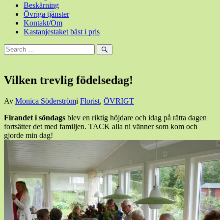
Beskärning
Övriga tjänster
Kontakt/Om
Kastanjestaket bäst i pris
Sök
efter:
Sök
Vilken trevlig födelsedag!
Den
Av
Monica Söderström
i
Florist
,
ÖVRIGT
3
Firandet i söndags
blev en riktig höjdare och idag på rätta dagen
september,
fortsätter det med familjen. TACK alla ni vänner som kom och
2013
3
gjorde min dag!
september,
2013