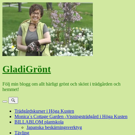
Hoppa
till
innehåll
GladiGrönt
Följ min blogg om allt härligt grönt och skönt i trädgården och
hemmet!
Meny
Sök
Trädgårdskurser i Höga Kusten
Monica´s Cottage Garden -Visningsträdgård i Höga Kusten
BILLABLOM plantskola
Japanska beskärningsverktyg
Tävling