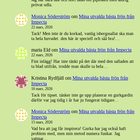
prövat odla.
Monica Söderström
om
Mina utvalda bästa frön från
Impecta
22 mars, 2026
Tack! Men inte är du korkad, vanlig isbergssallat ska man
ta hela huvudet. den här är speciell och såå bra!…
maria Eld
om
Mina utvalda bästa frön från Impecta
22 mars, 2026
Fint inlägg! Har inte tänkt på det där med den salladen att
ta blad utifrån, trodde man skulle ta hela…
Kristina Rydfjäll
om
Mina utvalda bästa frön från
Impecta
16 mars, 2026
Tack för tipset. tänker inte ge upp planerar en gurkgardin
därför var jag tidig i år har ju fungerat tidigare…
Monica Söderström
om
Mina utvalda bästa frön från
Impecta
15 mars, 2026
Vad bra att jag får inspirera! Gurka har jag också haft
problem med, men min metod numera funkar. Jag
vattnar…