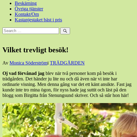
Beskärning
Övriga tjänster
Kontakt/Om
Kastanjestaket bäst i pris
Sök
efter:
Sök
Vilket trevligt besök!
Den
Av
Monica Söderström
i
TRÄDGÅRDEN
29
Oj vad förvånad jag
blev när två personer kom på besök i
augusti,
trädgården. Det händer ju lite nu och då även när vi inte har
2015
ordinarie visning. Men denna gång var det ett känt ansikte. Fast jag
kunde inte tro mina ögon, för nyss hade jag suttit och läst på den
blogg som Birgitta från Stenungsund skriver. Och så står hon här!