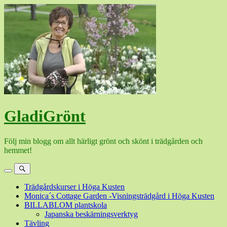
Hoppa
till
innehåll
GladiGrönt
Följ min blogg om allt härligt grönt och skönt i trädgården och
hemmet!
Meny
Sök
Trädgårdskurser i Höga Kusten
Monica´s Cottage Garden -Visningsträdgård i Höga Kusten
BILLABLOM plantskola
Japanska beskärningsverktyg
Tävling