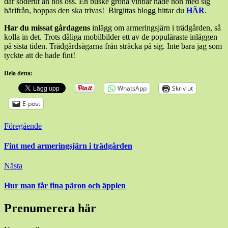
där söderut än hos oss. En buske gröna vinbär hade hon med sig
härifrån, hoppas den ska trivas! Birgittas blogg hittar du
HÄR
.
Har du missat gårdagens
inlägg om armeringsjärn i trädgården, så
kolla in det. Trots dåliga mobilbilder ett av de populäraste inläggen
på sista tiden. Trädgårdsägarna från sträcka på sig. Inte bara jag som
tyckte att de hade fint!
Dela detta:
WhatsApp
Skriv ut
E-post
Inläggsnavigering
Föregående
Fint med armeringsjärn i trädgården
Nästa
Hur man får fina päron och äpplen
Prenumerera här