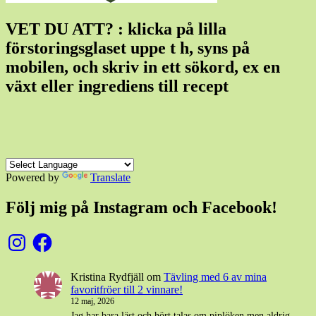
VET DU ATT? : klicka på lilla
förstoringsglaset uppe t h, syns på
mobilen, och skriv in ett sökord, ex en
växt eller ingrediens till recept
Powered by
Translate
Följ mig på Instagram och Facebook!
Instagram
Facebook
Kristina Rydfjäll
om
Tävling med 6 av mina
favoritfröer till 2 vinnare!
12 maj, 2026
Jag har bara läst och hört talas om piplöken men aldrig