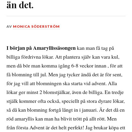
än det.
DEN
AV
MONICA SÖDERSTRÖM
19
NOVEMBER,
2025
I början på Amaryllissäsongen
kan man få tag på
billiga fördrivna lökar. Att plantera själv kan vara kul,
men då bör man komma igång 6-8 veckor innan , för att
få blomning till jul. Men jag tycker ändå det är för sent,
för jag vill att blomningen ska starta vid advent. Alla
lökar ger minst 2 blomstjälkar, även de billiga. En tredje
stjälk kommer ofta också, speciellt på stora dyrare lökar,
så då kan blomning fortgå långt in i januari. Är det då en
röd amaryllis kan man ha blivit trött på allt rött. Men
från första Advent är det helt perfekt! Jag brukar köpa ett