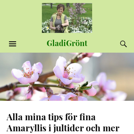
Hoppa
till
innehåll
GladiGrönt
S
MENY
Alla mina tips för fina
Amaryllis i jultider och mer