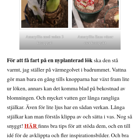
Amaryllis med redan 3
Amaryllis Esus växer
knoppar!
mer kompakt
För att få fart på en nyplanterad lök
ska den stå
varmt, jag ställer på värmegolvet i badrummet. Vattna
gör man bara en gång tills knopparna har växt fram lite
ur löken, annars kan det komma blad på bekostnad av
blomningen. Och mycket vatten ger långa rangliga
stjälkar. Även för lite ljus har en sådan verkan. Långa
stjälkar kan man förstås klippa av och sätta i vas. Nog så
HÄR
snyggt!
finns bra tips för att stöda dem, och en till
idé för de avklippta och fler inspirationsbilder. Och bra