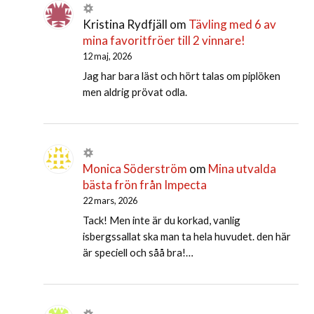
Kristina Rydfjäll
om
Tävling med 6 av
mina favoritfröer till 2 vinnare!
12 maj, 2026
Jag har bara läst och hört talas om piplöken
men aldrig prövat odla.
Monica Söderström
om
Mina utvalda
bästa frön från Impecta
22 mars, 2026
Tack! Men inte är du korkad, vanlig
isbergssallat ska man ta hela huvudet. den här
är speciell och såå bra!…